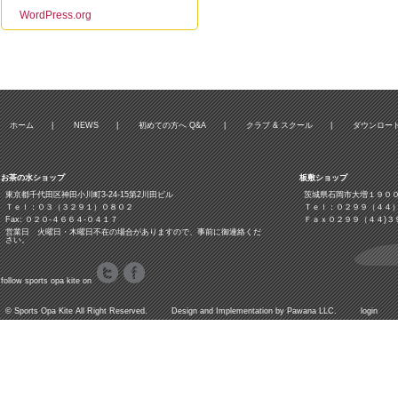
WordPress.org
ホーム
|
NEWS
|
初めての方へ Q&A
|
クラブ & スクール
|
ダウンロー
お茶の水ショップ
板敷ショップ
東京都千代田区神田小川町3‐24‐15第2川田ビル
茨城県石岡市大増１９０
Ｔｅｌ：０３（３２９１）０８０２
Ｔｅｌ：０２９９（４４
Fax: ０２０-４６６４-０４１７
Ｆａｘ０２９９（４４)３
営業日 火曜日・木曜日不在の場合がありますので、事前に御連絡くだ
さい。
follow sports opa kite on
©
Sports Opa Kite
All Right Reserved. Design and Implementation by
Pawana LLC.
login