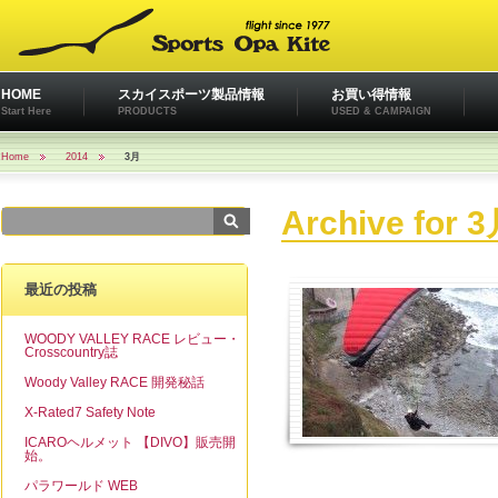
HOME
スカイスポーツ製品情報
お買い得情報
Start Here
PRODUCTS
USED & CAMPAIGN
Home
2014
3月
Archive for 3
最近の投稿
WOODY VALLEY RACE レビュー・
Crosscountry誌
Woody Valley RACE 開発秘話
X-Rated7 Safety Note
ICAROヘルメット 【DIVO】販売開
始。
パラワールド WEB