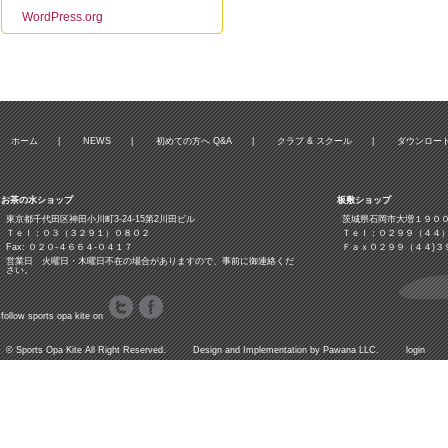
WordPress.org
ホーム
|
NEWS
|
初めての方へ Q&A
|
クラブ & スクール
|
ダウンロー
お茶の水ショップ
板敷ショップ
東京都千代田区神田小川町3‐24‐15第2川田ビル
茨城県石岡市大増１９０
Ｔｅｌ：０３（３２９１）０８０２
Ｔｅｌ：０２９９（４４
Fax: ０２０-４６６４-０４１７
Ｆａｘ０２９９（４４)３
営業日 火曜日・木曜日不在の場合がありますので、事前に御連絡くだ
さい。
follow sports opa kite on
©
Sports Opa Kite
All Right Reserved. Design and Implementation by
Pawana LLC.
login