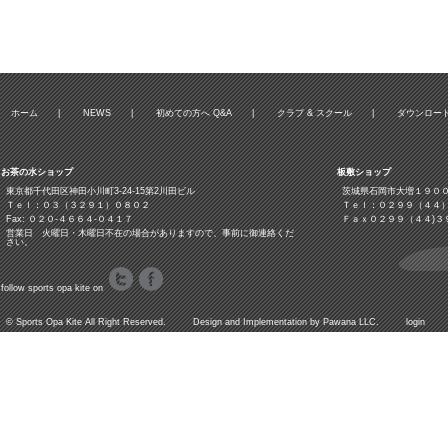
ホーム
|
NEWS
|
初めての方へ Q&A
|
クラブ & スクール
|
ダウンロー
お茶の水ショップ
板敷ショップ
東京都千代田区神田小川町3‐24‐15第2川田ビル
茨城県石岡市大増１９０
Ｔｅｌ：０３（３２９１）０８０２
Ｔｅｌ：０２９９（４４
Fax: ０２０-４６６４-０４１７
Ｆａｘ０２９９（４４)３
営業日 火曜日・木曜日不在の場合がありますので、事前に御連絡くだ
さい。
follow sports opa kite on
©
Sports Opa Kite
All Right Reserved. Design and Implementation by
Pawana LLC.
login