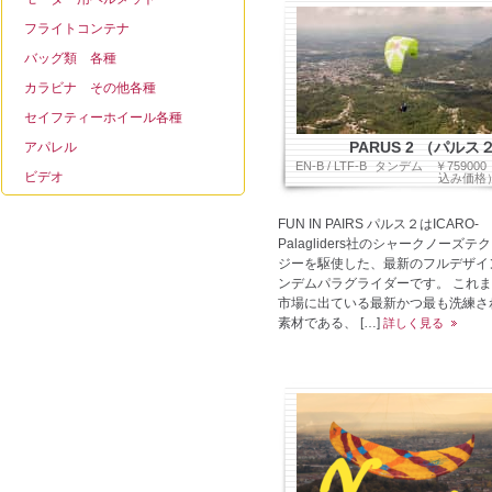
フライトコンテナ
バッグ類 各種
カラビナ その他各種
セイフティーホイール各種
PARUS 2 （パルス
アパレル
EN-B / LTF-B
タンデム
￥75900
ビデオ
込み価格
FUN IN PAIRS パルス２はICARO-
Palagliders社のシャークノーズテ
ジーを駆使した、最新のフルデザイ
ンデムパラグライダーです。 これ
市場に出ている最新かつ最も洗練さ
素材である、 […]
詳しく見る