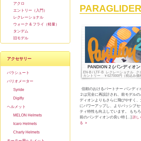
アクロ
PARAGLIDE
エントリー（入門）
レクレーショナル
ウォーク & フライ（軽量）
タンデム
旧モデル
アクセサリー
PANDION 2 (パンディオン
EN-B / LTF-B
レクレーショナル
ク
パラシュート
カントリー
￥627000円（税込み価
バリオメーター
信頼のおけるパートナー パンディ
Syride
２は完全に再設計され、前モデルの
Digifly
ディオンよりもさらに飛びやすく、
にパワーアップし、よりパッシブセ
ヘルメット
ティ特性も向上しています。 もち
MELON Helmets
前のパンディオンの良い特 […]
詳し
る
Icaro Helmets
Charly Helmets
モーター用ヘルメット