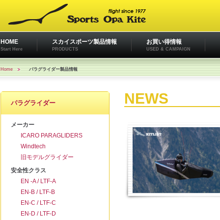
HOME
スカイスポーツ製品情報
お買い得情報
Start Here
PRODUCTS
USED & CAMPAIGN
Home
パラグライダー製品情報
NEWS
パラグライダー
メーカー
ICARO PARAGLIDERS
Windtech
旧モデルグライダー
安全性クラス
EN -A / LTF-A
EN-B / LTF-B
EN-C / LTF-C
EN-D / LTF-D