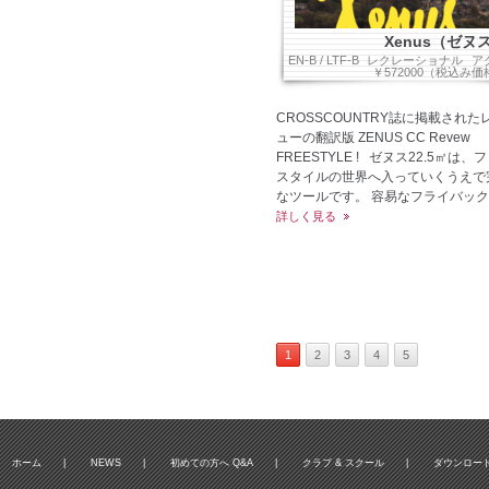
Xenus（ゼヌ
EN-B / LTF-B
レクレーショナル
ア
￥572000（税込み価
CROSSCOUNTRY誌に掲載された
ューの翻訳版 ZENUS CC Revew
FREESTYLE ! ゼヌス22.5㎡は、
スタイルの世界へ入っていくうえで
なツールです。 容易なフライバック 
詳しく見る
1
2
3
4
5
ホーム
|
NEWS
|
初めての方へ Q&A
|
クラブ & スクール
|
ダウンロー