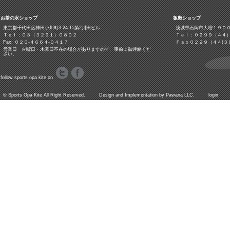
お茶の水ショップ
板敷ショップ
東京都千代田区神田小川町3‐24‐15第2川田ビル
茨城県石岡市大増１９０
Ｔｅｌ：０３（３２９１）０８０２
Ｔｅｌ：０２９９（４４
Fax: ０２０-４６６４-０４１７
Ｆａｘ０２９９（４４)３
営業日 火曜日・木曜日不在の場合がありますので、事前に御連絡くだ
さい。
follow sports opa kite on
©
Sports Opa Kite
All Right Reserved. Design and Implementation by
Pawana LLC.
login