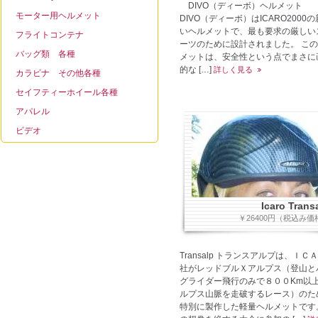
DIVO（ディーボ）ヘルメット
モーター用ヘルメット
DIVO（ディーボ）はICARO2000
いヘルメットで、最も要求の厳しい
フライトコンテナ
ーツのために設計されました。 こ
バッグ類 各種
メットは、安全性という点でまさに
的な […]
詳しく見る
カラビナ その他各種
セイフティーホイール各種
アパレル
ビデオ
Icaro Trans
￥26400円（税込み価
Transalp トランスアルプは、ＩＣ
社がレッドブルＸアルプス（登山と
グライダー飛行のみで８００Km以
ルプス山脈を走破するレース）のた
特別に製作した軽量ヘルメットです