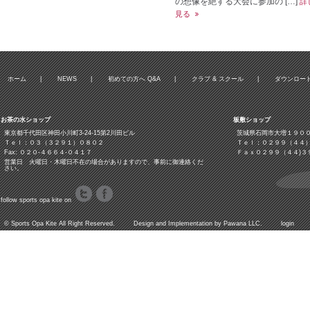
の想像を絶する大会に参加の […]
詳
見る
ホーム
|
NEWS
|
初めての方へ Q&A
|
クラブ & スクール
|
ダウンロー
お茶の水ショップ
板敷ショップ
東京都千代田区神田小川町3‐24‐15第2川田ビル
茨城県石岡市大増１９０
Ｔｅｌ：０３（３２９１）０８０２
Ｔｅｌ：０２９９（４４
Fax: ０２０-４６６４-０４１７
Ｆａｘ０２９９（４４)３
営業日 火曜日・木曜日不在の場合がありますので、事前に御連絡くだ
さい。
follow sports opa kite on
©
Sports Opa Kite
All Right Reserved. Design and Implementation by
Pawana LLC.
login