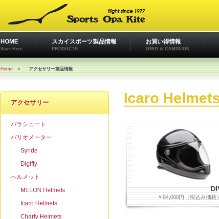
HOME
スカイスポーツ製品情報
お買い得情報
Start Here
PRODUCTS
USED & CAMPAIGN
Home
アクセサリー製品情報
Icaro Helmet
アクセサリー
パラシュート
バリオメーター
Syride
Digifly
ヘルメット
DI
MELON Helmets
￥64,000円（税込み価格
Icaro Helmets
Charly Helmets