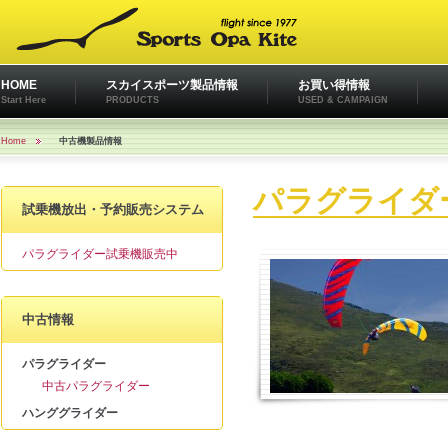
HOME
スカイスポーツ製品情報
お買い得情報
Start Here
PRODUCTS
USED & CAMPAIGN
Home
中古機製品情報
パラグライダ
試乗機放出・予約販売システム
パラグライダー試乗機販売中
中古情報
パラグライダー
中古パラグライダー
ハンググライダー