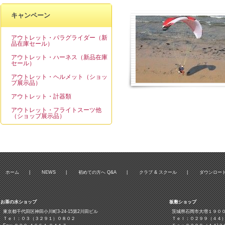
キャンペーン
アウトレット・パラグライダー（新
品在庫セール）
アウトレット・ハーネス（新品在庫
セール）
アウトレット・ヘルメット（ショッ
プ展示品）
アウトレット・計器類
アウトレット・フライトスーツ他
（ショップ展示品）
ホーム
|
NEWS
|
初めての方へ Q&A
|
クラブ & スクール
|
ダウンロー
お茶の水ショップ
板敷ショップ
東京都千代田区神田小川町3‐24‐15第2川田ビル
茨城県石岡市大増１９０
Ｔｅｌ：０３（３２９１）０８０２
Ｔｅｌ：０２９９（４４