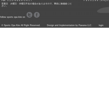
Fax: ０２０-４６６４-０４１７
Ｆａｘ０２９９（４４)３
営業日 火曜日・木曜日不在の場合がありますので、事前に御連絡くだ
さい。
follow sports opa kite on
©
Sports Opa Kite
All Right Reserved. Design and Implementation by
Pawana LLC.
login