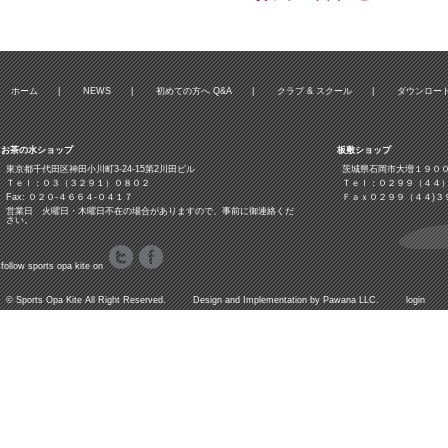
ホーム
|
NEWS
|
初めての方へ Q&A
|
クラブ & スクール
|
ダウンロー
お茶の水ショップ
板敷ショップ
東京都千代田区神田小川町3‐24‐15第2川田ビル
茨城県石岡市大増１９０
Ｔｅｌ：０３（３２９１）０８０２
Ｔｅｌ：０２９９（４４
Fax: ０２０-４６６４-０４１７
Ｆａｘ０２９９（４４)３
営業日 火曜日・木曜日不在の場合がありますので、事前に御連絡くだ
さい。
follow sports opa kite on
©
Sports Opa Kite
All Right Reserved. Design and Implementation by
Pawana LLC.
login