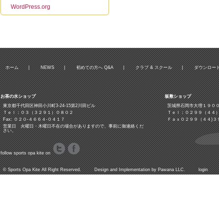
WordPress.org
ホーム
|
NEWS
|
初めての方へ Q&A
|
クラブ & スクール
|
ダウンロー
お茶の水ショップ
板敷ショップ
東京都千代田区神田小川町3‐24‐15第2川田ビル
茨城県石岡市大増１９０
Ｔｅｌ：０３（３２９１）０８０２
Ｔｅｌ：０２９９（４４
Fax: ０２０-４６６４-０４１７
Ｆａｘ０２９９（４４)３
営業日 火曜日・木曜日不在の場合がありますので、事前に御連絡くだ
さい。
follow sports opa kite on
©
Sports Opa Kite
All Right Reserved. Design and Implementation by
Pawana LLC.
login