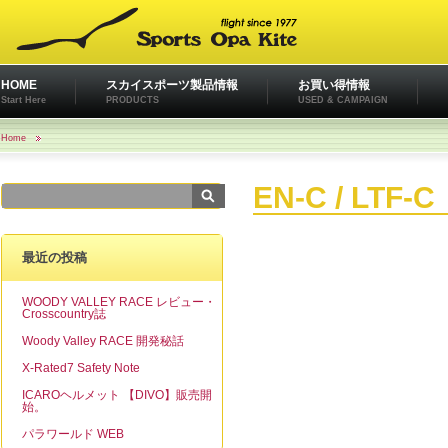
HOME
スカイスポーツ製品情報
お買い得情報
Start Here
PRODUCTS
USED & CAMPAIGN
Home
EN-C / LTF-C
最近の投稿
WOODY VALLEY RACE レビュー・
Crosscountry誌
Woody Valley RACE 開発秘話
X-Rated7 Safety Note
ICAROヘルメット 【DIVO】販売開
始。
パラワールド WEB