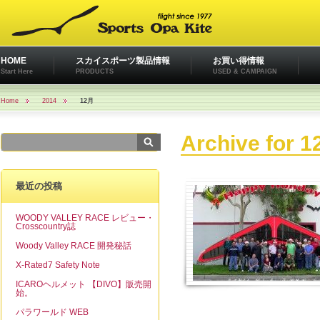
HOME
スカイスポーツ製品情報
お買い得情報
Start Here
PRODUCTS
USED & CAMPAIGN
Home
2014
12月
Archive for 1
最近の投稿
WOODY VALLEY RACE レビュー・
Crosscountry誌
Woody Valley RACE 開発秘話
X-Rated7 Safety Note
ICAROヘルメット 【DIVO】販売開
始。
パラワールド WEB