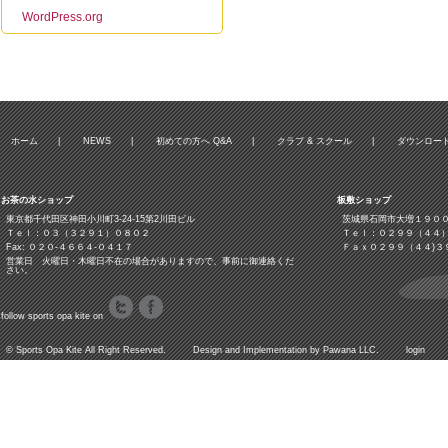
WordPress.org
ホーム
|
NEWS
|
初めての方へ Q&A
|
クラブ & スクール
|
ダウンロー
お茶の水ショップ
板敷ショップ
東京都千代田区神田小川町3‐24‐15第2川田ビル
茨城県石岡市大増１９０
Ｔｅｌ：０３（３２９１）０８０２
Ｔｅｌ：０２９９（４４
Fax: ０２０-４６６４-０４１７
Ｆａｘ０２９９（４４)３
営業日 火曜日・木曜日不在の場合がありますので、事前に御連絡くだ
さい。
follow sports opa kite on
©
Sports Opa Kite
All Right Reserved. Design and Implementation by
Pawana LLC.
login