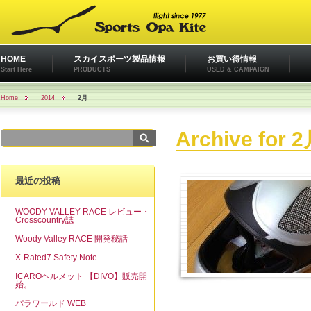
HOME
スカイスポーツ製品情報
お買い得情報
Start Here
PRODUCTS
USED & CAMPAIGN
Home
2014
2月
Archive for 2
最近の投稿
WOODY VALLEY RACE レビュー・
Crosscountry誌
Woody Valley RACE 開発秘話
X-Rated7 Safety Note
ICAROヘルメット 【DIVO】販売開
始。
パラワールド WEB