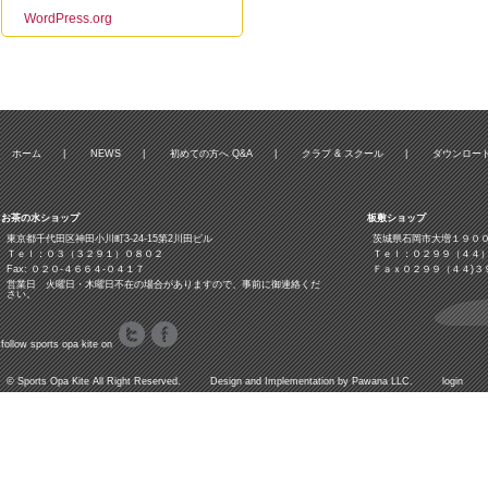
WordPress.org
ホーム
|
NEWS
|
初めての方へ Q&A
|
クラブ & スクール
|
ダウンロー
お茶の水ショップ
板敷ショップ
東京都千代田区神田小川町3‐24‐15第2川田ビル
茨城県石岡市大増１９０
Ｔｅｌ：０３（３２９１）０８０２
Ｔｅｌ：０２９９（４４
Fax: ０２０-４６６４-０４１７
Ｆａｘ０２９９（４４)３
営業日 火曜日・木曜日不在の場合がありますので、事前に御連絡くだ
さい。
follow sports opa kite on
©
Sports Opa Kite
All Right Reserved. Design and Implementation by
Pawana LLC.
login