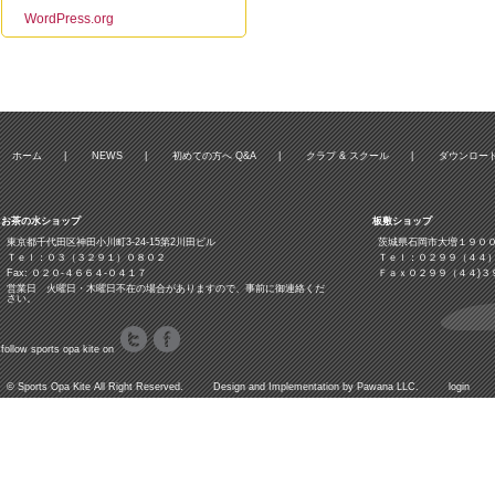
WordPress.org
ホーム
|
NEWS
|
初めての方へ Q&A
|
クラブ & スクール
|
ダウンロー
お茶の水ショップ
板敷ショップ
東京都千代田区神田小川町3‐24‐15第2川田ビル
茨城県石岡市大増１９０
Ｔｅｌ：０３（３２９１）０８０２
Ｔｅｌ：０２９９（４４
Fax: ０２０-４６６４-０４１７
Ｆａｘ０２９９（４４)３
営業日 火曜日・木曜日不在の場合がありますので、事前に御連絡くだ
さい。
follow sports opa kite on
©
Sports Opa Kite
All Right Reserved. Design and Implementation by
Pawana LLC.
login