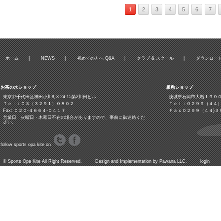
1
2
3
4
5
6
7
ホーム
|
NEWS
|
初めての方へ Q&A
|
クラブ & スクール
|
ダウンロー
お茶の水ショップ
板敷ショップ
東京都千代田区神田小川町3‐24‐15第2川田ビル
茨城県石岡市大増１９０
Ｔｅｌ：０３（３２９１）０８０２
Ｔｅｌ：０２９９（４４
Fax: ０２０-４６６４-０４１７
Ｆａｘ０２９９（４４)３
営業日 火曜日・木曜日不在の場合がありますので、事前に御連絡くだ
さい。
follow sports opa kite on
©
Sports Opa Kite
All Right Reserved. Design and Implementation by
Pawana LLC.
login