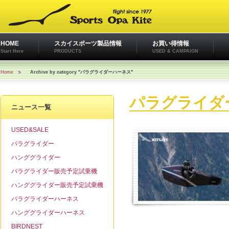
HOME
スカイスポーツ製品情報
お買い得情報
Start Here
PRODUCTS
USED & CAMPAIGN
Home
Archive by category "パラグライダーハーネス"
パラグライダ
ニュース一覧
USED&SALE
パラグライダー
ハンググライダー
パラグライダー販売予定試乗機
ハンググライダー販売予定試乗機
パラグライダーハーネス
ハンググライダーハーネス
BIRDNEST