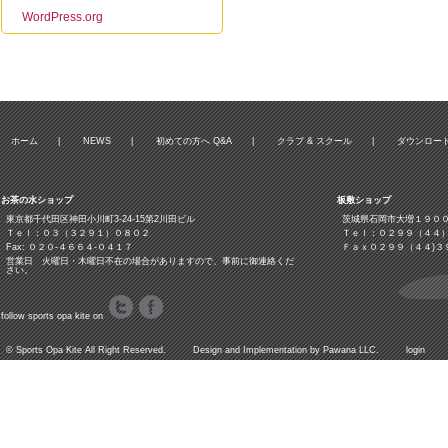
WordPress.org
ホーム
|
NEWS
|
初めての方へ Q&A
|
クラブ & スクール
|
ダウンロー
お茶の水ショップ
板敷ショップ
東京都千代田区神田小川町3‐24‐15第2川田ビル
茨城県石岡市大増１９０
Ｔｅｌ：０３（３２９１）０８０２
Ｔｅｌ：０２９９（４４
Fax: ０２０-４６６４-０４１７
Ｆａｘ０２９９（４４)３
営業日 火曜日・木曜日不在の場合がありますので、事前に御連絡くだ
さい。
follow sports opa kite on
©
Sports Opa Kite
All Right Reserved. Design and Implementation by
Pawana LLC.
login