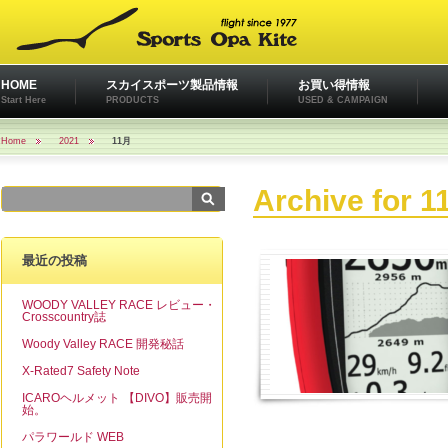
HOME
スカイスポーツ製品情報
お買い得情報
Start Here
PRODUCTS
USED & CAMPAIGN
Home
2021
11月
Archive for 1
最近の投稿
WOODY VALLEY RACE レビュー・
Crosscountry誌
Woody Valley RACE 開発秘話
X-Rated7 Safety Note
ICAROヘルメット 【DIVO】販売開
始。
パラワールド WEB