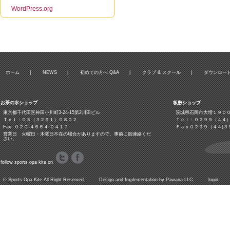
WordPress.org
ホーム
|
NEWS
|
初めての方へ Q&A
|
クラブ & スクール
|
ダウンロー
お茶の水ショップ
板敷ショップ
東京都千代田区神田小川町3‐24‐15第2川田ビル
茨城県石岡市大増１９０
Ｔｅｌ：０３（３２９１）０８０２
Ｔｅｌ：０２９９（４４
Fax: ０２０-４６６４-０４１７
Ｆａｘ０２９９（４４)３
営業日 火曜日・木曜日不在の場合がありますので、事前に御連絡くだ
さい。
follow sports opa kite on
©
Sports Opa Kite
All Right Reserved. Design and Implementation by
Pawana LLC.
login