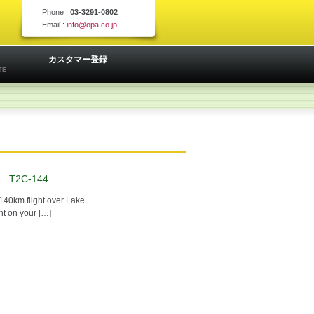
Phone :
03-3291-0802
Email :
info@opa.co.jp
カスタマー登録
TE
!! T2C-144
40km flight over Lake
ht on your […]