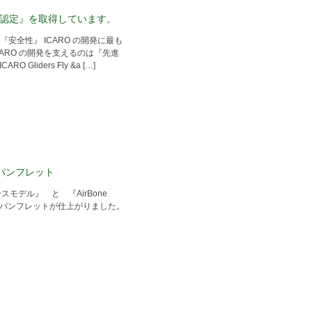
ISO認定』を取得しています。
『安全性』 ICARO の開発に最も
ARO の開発を支えるのは『先進
O Gliders Fly &a […]
最新パンフレット
ルレースモデル』 と 『AirBone
のパンフレットが仕上がりました。