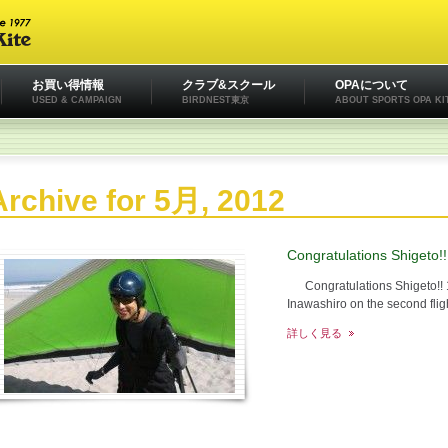
お買い得情報
クラブ&スクール
OPAについて
USED & CAMPAIGN
BIRDNEST東京
ABOUT SPORTS OPA KI
Archive for 5月, 2012
Congratulations Shigeto
Congratulations Shigeto!! 1
Inawashiro on the second flig
詳しく見る