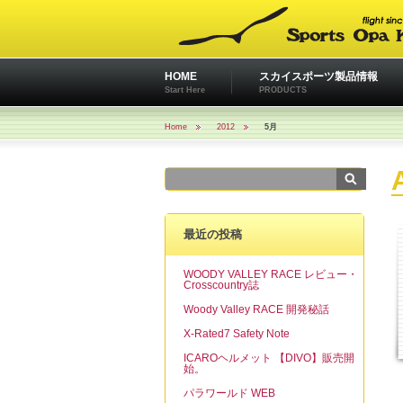
HOME
スカイスポーツ製品情報
Start Here
PRODUCTS
Home
2012
5月
最近の投稿
WOODY VALLEY RACE レビュー・
Crosscountry誌
Woody Valley RACE 開発秘話
X-Rated7 Safety Note
ICAROヘルメット 【DIVO】販売開
始。
パラワールド WEB