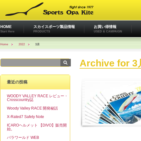
HOME
スカイスポーツ製品情報
お買い得情報
Start Here
PRODUCTS
USED & CAMPAIGN
Home
2022
3月
Archive for 3
最近の投稿
WOODY VALLEY RACE レビュー・
Crosscountry誌
Woody Valley RACE 開発秘話
X-Rated7 Safety Note
ICAROヘルメット 【DIVO】販売開
始。
パラワールド WEB