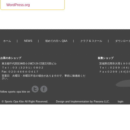
WordPress.org
ホーム
|
NEWS
|
初めての方へ Q&A
|
クラブ & スクール
|
ダウンロー
お茶の水ショップ
板敷ショップ
東京都千代田区神田小川町3‐24‐15第2川田ビル
茨城県石岡市大増１９０
Ｔｅｌ：０３（３２９１）０８０２
Ｔｅｌ：０２９９（４４
Fax: ０２０-４６６４-０４１７
Ｆａｘ０２９９（４４)３
営業日 火曜日・木曜日不在の場合がありますので、事前に御連絡くだ
さい。
follow sports opa kite on
©
Sports Opa Kite
All Right Reserved. Design and Implementation by
Pawana LLC.
login