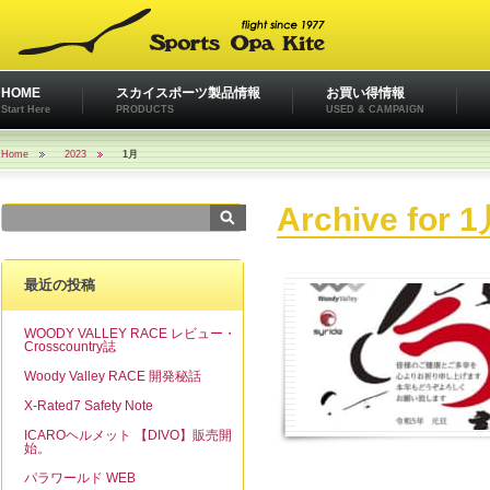
HOME
スカイスポーツ製品情報
お買い得情報
Start Here
PRODUCTS
USED & CAMPAIGN
Home
2023
1月
Archive for 1
最近の投稿
WOODY VALLEY RACE レビュー・
Crosscountry誌
Woody Valley RACE 開発秘話
X-Rated7 Safety Note
ICAROヘルメット 【DIVO】販売開
始。
パラワールド WEB