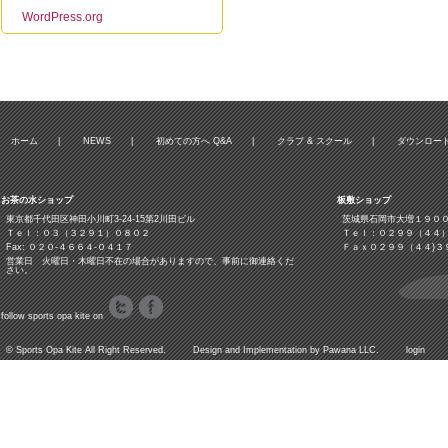
WordPress.org
ホーム
|
NEWS
|
初めての方へ Q&A
|
クラブ & スクール
|
ダウンロー
お茶の水ショップ
板敷ショップ
東京都千代田区神田小川町3‐24‐15第2川田ビル
茨城県石岡市大増１９０
Ｔｅｌ：０３（３２９１）０８０２
Ｔｅｌ：０２９９（４４
Fax: ０２０-４６６４-０４１７
Ｆａｘ０２９９（４４)３
営業日 火曜日・木曜日不在の場合がありますので、事前に御連絡くだ
さい。
follow sports opa kite on
©
Sports Opa Kite
All Right Reserved. Design and Implementation by
Pawana LLC.
login