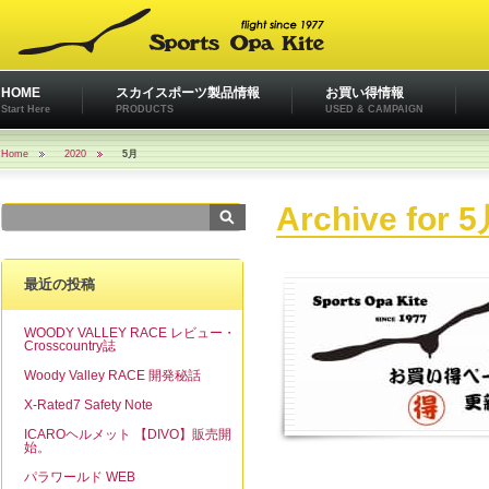
HOME
スカイスポーツ製品情報
お買い得情報
Start Here
PRODUCTS
USED & CAMPAIGN
Home
2020
5月
Archive for 5
最近の投稿
WOODY VALLEY RACE レビュー・
Crosscountry誌
Woody Valley RACE 開発秘話
X-Rated7 Safety Note
ICAROヘルメット 【DIVO】販売開
始。
パラワールド WEB