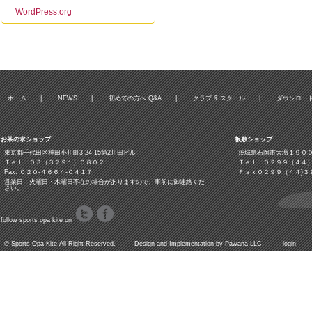
WordPress.org
ホーム
|
NEWS
|
初めての方へ Q&A
|
クラブ & スクール
|
ダウンロー
お茶の水ショップ
板敷ショップ
東京都千代田区神田小川町3‐24‐15第2川田ビル
茨城県石岡市大増１９０
Ｔｅｌ：０３（３２９１）０８０２
Ｔｅｌ：０２９９（４４
Fax: ０２０-４６６４-０４１７
Ｆａｘ０２９９（４４)３
営業日 火曜日・木曜日不在の場合がありますので、事前に御連絡くだ
さい。
follow sports opa kite on
©
Sports Opa Kite
All Right Reserved. Design and Implementation by
Pawana LLC.
login