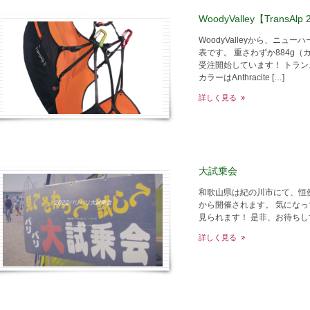
WoodyValley【TransAl
WoodyValleyから、ニ
表です。 重さわずか884g（
受注開始しています！ トラ
カラーはAnthracite […]
詳しく見る
大試乗会
和歌山県は紀の川市にて、恒
から開催されます。 気にな
見られます！ 是非、お待ち
詳しく見る