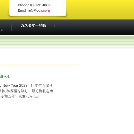
Phone :
03-3291-0802
Email :
info@opa.co.jp
カスタマー登録
TE
お知らせ
appy New Year 2023 ! 】 本年も残り
格別の御厚情を賜り、厚く御礼を申
（令和五年）も変わら […]