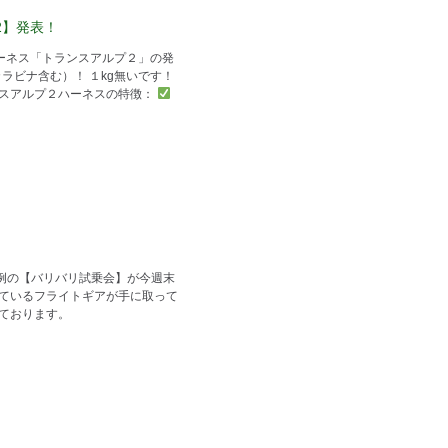
p 2】発表！
ューハーネス「トランスアルプ２」の発
カラビナ含む）！ １kg無いです！
ンスアルプ２ハーネスの特徴：
例の【バリバリ試乗会】が今週末
っているフライトギアが手に取って
しております。