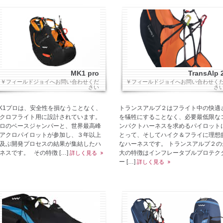
MK1 pro
TransAlp 
￥フィールドジョイへお問い合わせくだ
￥フィールドジョイへお問い合わせく
さい
さ
K1プロは、安全性を損なうことなく、
トランスアルプ２はフライト中の快適
クロフライト用に設計されています。
を犠牲にすることなく、必要最低限な
ロのベースジャンパーと、世界最高峰
ンパクトハーネスを求めるパイロット
アクロパイロットが参加し、３年以上
とって、そしてハイク＆フライに理想
及ぶ開発プロセスの結果が集結したハ
なハーネスです。 トランスアルプ２の
ネスです。 その特徴 […]
大の特徴はインフレータブルプロテク
詳しく見る
ー […]
詳しく見る