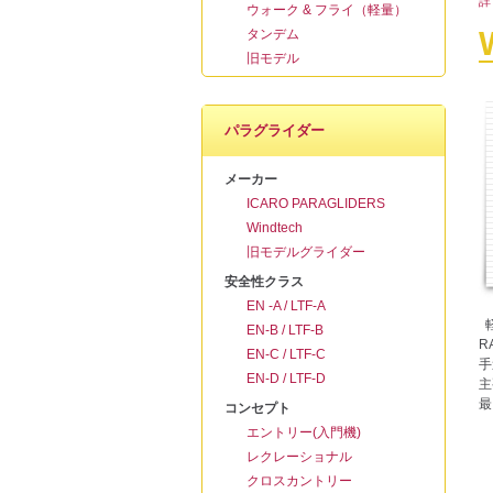
詳
ウォーク & フライ（軽量）
タンデム
旧モデル
パラグライダー
メーカー
ICARO PARAGLIDERS
Windtech
旧モデルグライダー
安全性クラス
EN -A / LTF-A
軽
EN-B / LTF-B
R
EN-C / LTF-C
手
EN-D / LTF-D
主
最
コンセプト
エントリー(入門機)
レクレーショナル
クロスカントリー