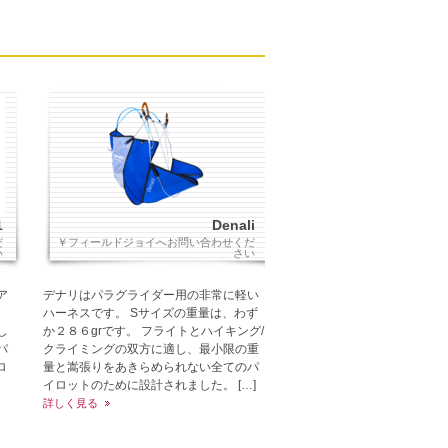
1
Denali
だ
￥フィールドジョイへお問い合わせくだ
い
さい
ア
デナリはパラグライダー用の非常に軽い
ハーネスです。 Sサイズの重量は、わず
案し
か２８６grです。 フライトとハイキング/
パ
クライミングの双方に適し、最小限の重
ロ
量と嵩張りをあきらめられない全てのパ
イロットのために設計されました。 […]
詳しく見る