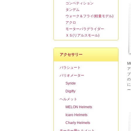
コンペティション
タンデム
ウォーク＆フライ(軽量モデル)
アクロ
モーターパラグライダー
ＸＳ(リアルスモール)
アクセサリー
M
パラシュート
ア
プ
バリオメーター
の
Syride
に
ー
Digifly
ヘルメット
MELON Helmets
Icaro Helmets
Charly Helmets
モーター用ヘルメット