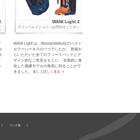
3
WANI Light 2
だ
￥フィールドジョイへお問合せください
い
イ
WANI Light は、WoodyValley社のベスト
せ
セラーハーネスの一つでしたが、 皆様か
久
らいただいた全てのフィードバックとデ
ピ
ザイン的なご意見をもとに、 全面的に進
の
化した後継モデルの発表に到ることがで
きました。 & […]
詳しく見る
|
リンク集
|