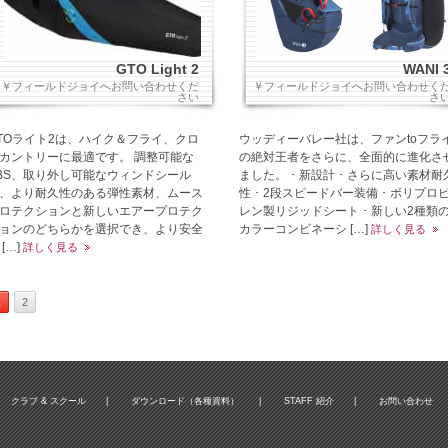
GTO Light 2
WANI 
￥フィールドジョイへお問い合わせくだ
￥フィールドジョイへお問い合わせく
さい
さ
TOライト2は、ハイク＆フライ、クロ
ウッディーバレー社は、ファンtoフラ
カントリーに最適です。 調整可能な
の絶対王者をさらに、全面的に進化さ
BS、取り外し可能なウィンドシール
ました。 ･ 新設計 ･ さらに高い素材耐
、より耐久性のある弾性素材、ムース
性 ･ 2段スピードバー装備 ･ ボリプロ
ロテクションと新しいエアープロテク
レン製リジッドシート ･ 新しい2種類
ョンのどちらかを選択でき、より安全
カラーコンビネーシ […]
詳しく見る
 […]
詳しく見る
1
2
クラブ & スクール
|
ダウンロード（各種資料）
|
STAFF 紹介
|
お問い合わせ