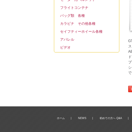
フライトコンテナ
バッグ類 各種
カラビナ その他各種
セイフティーホイール各種
アパレル
G
ス
ビデオ
A
ド
プ
シ
で
ホーム
|
NEWS
|
初めての方へ Q&A
|