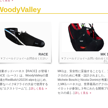
しく見る
WoodyValley
RACE
MK 
￥フィールドジョイへお問合せください
￥フィールドジョイへお問い合わせく
さ
量ポッドハーネス【RACE】が登場！
MK1は、安全性に妥協することなく、
ACE（レース）は、WoodyValleyの選
クロのために考案・設計されました。
達がRedBullの2023X-alpsをはじめ、
Michele BoschiとNicola Doniniが考
要なハイク&フライの大会で使用する
たMK1ハーネスは、世界最高のアクロ
も“エクストリーム” […]
イロットが参加し３年にわたる開発プ
詳しく見る
セスの成 […]
詳しく見る