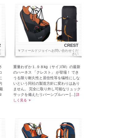
2
CREST
だ
￥フィールドジョイへお問い合わせくだ
い
さい
さ
重量わずか１.９８kg（サイズM）の最新
コ
のハーネス 「クレスト」 が登場！ でき
に
うる限り耐久性と居住性等を犠牲にしな
的
いという同社の製造方針に変わりはあり
最
ません。 完全に取り外し可能なリュック
タ
サックを備えたリバーシブルハー […]
詳
しく見る