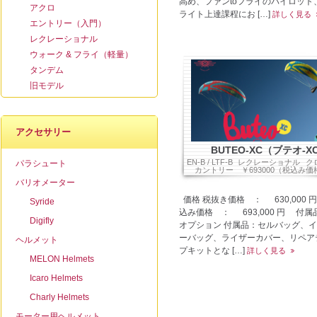
高め、ファンtoフライのパイロット
アクロ
ライト上達課程にお […]
詳しく見る
エントリー（入門）
レクレーショナル
ウォーク & フライ（軽量）
タンデム
旧モデル
アクセサリー
BUTEO-XC（ブテオ-X
EN-B / LTF-B
レクレーショナル
ク
パラシュート
カントリー
￥693000（税込み価
バリオメーター
価格 税抜き価格 ： 630,000 
Syride
込み価格 ： 693,000 円 付属
Digifly
オプション 付属品：セルバッグ、
ーバッグ、ライザーカバー、リペア
ヘルメット
プキットとな […]
詳しく見る
MELON Helmets
Icaro Helmets
Charly Helmets
モーター用ヘルメット