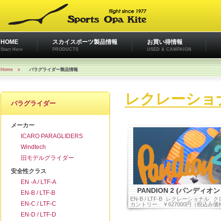
HOME
スカイスポーツ製品情報
お買い得情報
Start Here
PRODUCTS
USED & CAMPAIGN
Home
パラグライダー製品情報
レクレーショ
パラグライダー
メーカー
ICARO PARAGLIDERS
Windtech
旧モデルグライダー
安全性クラス
EN -A / LTF-A
PANDION 2 (パンディオン
EN-B / LTF-B
EN-B / LTF-B
レクレーショナル
ク
EN-C / LTF-C
カントリー
￥627000円（税込み価
EN-D / LTF-D