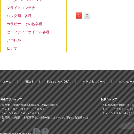
フライトコンテナ
1
2
バッグ類 各種
カラビナ その他各種
セイフティーホイール各種
アパレル
ビデオ
ホーム
|
NEWS
|
初めての方へ Q&A
|
クラブ & スクール
|
ダウンロー
お茶の水ショップ
板敷ショップ
東京都千代田区神田小川町3‐24‐15第2川田ビル
茨城県石岡市大増１９０
Ｔｅｌ：０３（３２９１）０８０２
Ｔｅｌ：０２９９（４４
Fax: ０２０-４６６４-０４１７
Ｆａｘ０２９９（４４)３
営業日 火曜日・木曜日不在の場合がありますので、事前に御連絡くだ
さい。