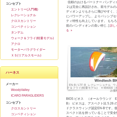
信頼のおけるパートナー パンディ
コンセプト
２は完全に再設計され、前モデルの
エントリー(入門機)
ディオンよりもさらに飛びやすく、
レクレーショナル
にパワーアップし、よりパッシブセ
クロスカントリー
ティ特性も向上しています。 もち
前のパンディオンの良い特 […]
詳し
コンペティション
る
タンデム
ウォーク＆フライ(軽量モデル)
アクロ
モーターパラグライダー
ＸＳ(リアルスモール)
ハーネス
Windtech B
メーカー
EN-B / LTF-B
レクレーショナル
ウ
ク＆フライ(軽量モデル)
￥484000
WoodyValley
み価
ICARO PARAGLIDERS
BIOS ビオス （オールラウンド E
コンセプト
B） ビオスは、アスペクト比 5.26 
ドクラスウィング認定EN-Bです。
クロスカントリー
スペクト比を持っていることで安全
コンペティション