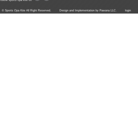
follow sports opa kite on
©
Sports Opa Kite
All Right Reserved. Design and Implementation by
Pawana LLC.
login