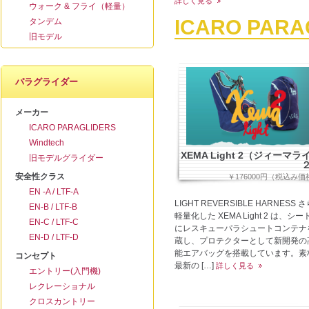
詳しく見る
ウォーク & フライ（軽量）
ICARO PARA
タンデム
旧モデル
パラグライダー
メーカー
ICARO PARAGLIDERS
Windtech
XEMA Light 2（ジィーマラ
旧モデルグライダー
安全性クラス
￥176000円（税込み価
EN -A / LTF-A
LIGHT REVERSIBLE HARNESS 
EN-B / LTF-B
軽量化した XEMA Light 2 は、シー
EN-C / LTF-C
にレスキューパラシュートコンテナ
EN-D / LTF-D
蔵し、プロテクターとして新開発の
能エアバッグを搭載しています。素
コンセプト
最新の […]
詳しく見る
エントリー(入門機)
レクレーショナル
クロスカントリー