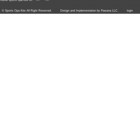
follow sports opa kite on
©
Sports Opa Kite
All Right Reserved. Design and Implementation by
Pawana LLC.
login