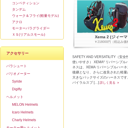
コンペティション
タンデム
ウォーク＆フライ(軽量モデル)
アクロ
モーターパラグライダー
ＸＳ(リアルスモール)
Xema 2 (ジィーマ
￥218000円（税込み価
アクセサリー
SAFETY AND VERSATILITY（安
使いやすさ） XEMA² リバーシブル
パラシュート
ネスは、XEMA リバーシブルハーネ
後継となり、さらに改良された軽量
バリオメーター
大きなパックサイズのハーネスです
Syride
パイラルスプ […]
詳しく見る
Digifly
ヘルメット
MELON Helmets
Icaro Helmets
Charly Helmets
モーター用ヘルメット