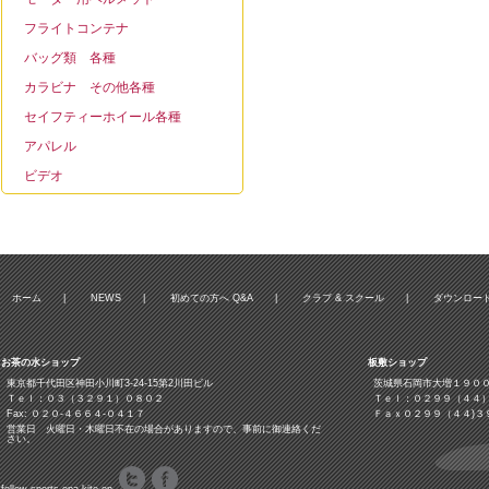
フライトコンテナ
バッグ類 各種
カラビナ その他各種
セイフティーホイール各種
アパレル
ビデオ
ホーム
|
NEWS
|
初めての方へ Q&A
|
クラブ & スクール
|
ダウンロー
お茶の水ショップ
板敷ショップ
東京都千代田区神田小川町3‐24‐15第2川田ビル
茨城県石岡市大増１９０
Ｔｅｌ：０３（３２９１）０８０２
Ｔｅｌ：０２９９（４４
Fax: ０２０-４６６４-０４１７
Ｆａｘ０２９９（４４)３
営業日 火曜日・木曜日不在の場合がありますので、事前に御連絡くだ
さい。