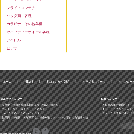
フライトコンテナ
バッグ類 各種
カラビナ その他各種
セイフティーホイール各種
アパレル
ビデオ
ホーム
|
NEWS
|
初めての方へ Q&A
|
クラブ & スクール
|
ダウンロー
お茶の水ショップ
板敷ショップ
東京都千代田区神田小川町3‐24‐15第2川田ビル
茨城県石岡市大増１９０
Ｔｅｌ：０３（３２９１）０８０２
Ｔｅｌ：０２９９（４４
Fax: ０２０-４６６４-０４１７
Ｆａｘ０２９９（４４)３
営業日 火曜日・木曜日不在の場合がありますので、事前に御連絡くだ
さい。