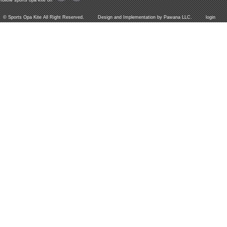
follow sports opa kite on
©
Sports Opa Kite
All Right Reserved. Design and Implementation by
Pawana LLC.
login