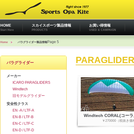
HOME
スカイスポーツ製品情報
お買い得情報
Start Here
PRODUCTS
USED & CAMPAIGN
Page 5
Home
パラグライダー製品情報
PARAGLIDE
パラグライダー
メーカー
ICARO PARAGLIDERS
Windtech
旧モデルグライダー
安全性クラス
EN -A / LTF-A
Windtech CORAL(コーラ
EN-B / LTF-B
￥270000（税抜き価
EN-C / LTF-C
EN-D / LTF-D