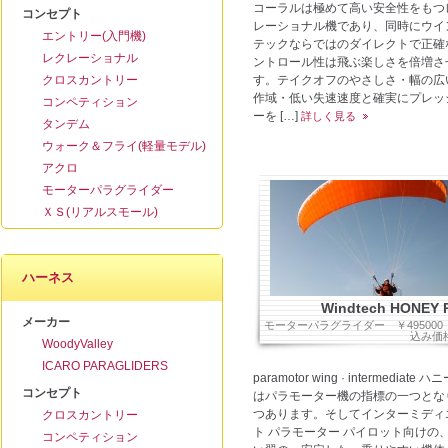
コーラルは極めて高い安全性をもつ
コンセプト
レーショナル機であり、同時にウイ
エントリー(入門機)
テックならではのダイレクトで正確
レクレーショナル
ントロール性は飛ぶ楽しさを倍増さ
クロスカントリー
す。テイクオフのやさしさ・幅の広
作域・低い失速速度と確実にプレッ
コンペティション
ーを […]
詳しく見る
タンデム
ウォーク＆フライ(軽量モデル)
アクロ
モーターパラグライダー
ＸＳ(リアルスモール)
ハーネス
Windtech HONEY
メーカー
モーターパラグライダー
￥49500
込み価
WoodyValley
ICARO PARAGLIDERS
paramotor wing · intermediate 
コンセプト
はパラモーター機の指標の一つとな
つあります。そしてインターミディ
クロスカントリー
ト パラモーター パイロット向けの
コンペティション