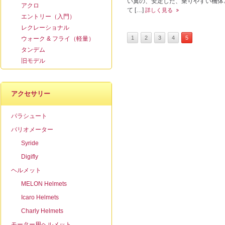
い翼の、安定した、乗りやすい機体
アクロ
て […]
詳しく見る
エントリー（入門）
レクレーショナル
1
2
3
4
5
ウォーク & フライ（軽量）
タンデム
旧モデル
アクセサリー
パラシュート
バリオメーター
Syride
Digifly
ヘルメット
MELON Helmets
Icaro Helmets
Charly Helmets
モーター用ヘルメット