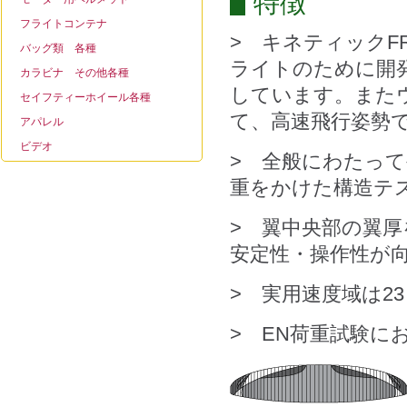
特徴
フライトコンテナ
> キネティック
バッグ類 各種
ライトのために開
カラビナ その他各種
しています。また
セイフティーホイール各種
て、高速飛行姿勢
アパレル
ビデオ
> 全般にわたっ
重をかけた構造テ
> 翼中央部の翼
安定性・操作性が
> 実用速度域は23 ～ 
> EN荷重試験に