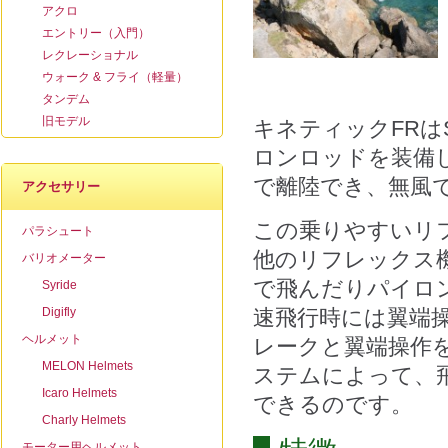
アクロ
エントリー（入門）
レクレーショナル
ウォーク & フライ（軽量）
タンデム
旧モデル
キネティックFRは
ロンロッドを装備
で離陸でき、無風
アクセサリー
この乗りやすいリ
パラシュート
他のリフレックス
バリオメーター
で飛んだりパイロ
Syride
Digifly
速飛行時には翼端
ヘルメット
レークと翼端操作
MELON Helmets
ステムによって、
Icaro Helmets
できるのです。
Charly Helmets
モーター用ヘルメット