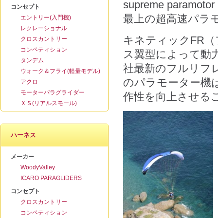
supreme paramotor ul
コンセプト
最上の超高速パラ
エントリー(入門機)
レクレーショナル
キネティックFR
クロスカントリー
コンペティション
ス翼型によって動
タンデム
社最新のフルリフ
ウォーク＆フライ(軽量モデル)
のパラモーター機
アクロ
モーターパラグライダー
作性を向上させる
ＸＳ(リアルスモール)
ハーネス
メーカー
WoodyValley
ICARO PARAGLIDERS
コンセプト
クロスカントリー
コンペティション