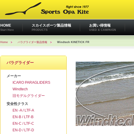
HOME
スカイスポーツ製品情報
お買い得情報
Start Here
PRODUCTS
USED & CAMPAIGN
Home
パラグライダー製品情報
Windtech KINETICK FR
パラグライダー
メーカー
ICARO PARAGLIDERS
Windtech
旧モデルグライダー
安全性クラス
EN -A / LTF-A
EN-B / LTF-B
EN-C / LTF-C
EN-D / LTF-D