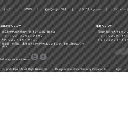
ホーム
|
NEWS
|
初めての方へ Q&A
|
クラブ & スクール
|
ダウンロー
お茶の水ショップ
板敷ショップ
東京都千代田区神田小川町3‐24‐15第2川田ビル
茨城県石岡市大増１９０
Ｔｅｌ：０３（３２９１）０８０２
Ｔｅｌ：０２９９（４４
Fax: ０２０-４６６４-０４１７
Ｆａｘ０２９９（４４)３
営業日 火曜日・木曜日不在の場合がありますので、事前に御連絡くだ
さい。
follow sports opa kite on
©
Sports Opa Kite
All Right Reserved. Design and Implementation by
Pawana LLC.
login