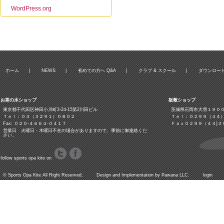
WordPress.org
ホーム
|
NEWS
|
初めての方へ Q&A
|
クラブ & スクール
|
ダウンロー
お茶の水ショップ
板敷ショップ
東京都千代田区神田小川町3‐24‐15第2川田ビル
茨城県石岡市大増１９０
Ｔｅｌ：０３（３２９１）０８０２
Ｔｅｌ：０２９９（４４
Fax: ０２０-４６６４-０４１７
Ｆａｘ０２９９（４４)３
営業日 火曜日・木曜日不在の場合がありますので、事前に御連絡くだ
さい。
follow sports opa kite on
©
Sports Opa Kite
All Right Reserved. Design and Implementation by
Pawana LLC.
login