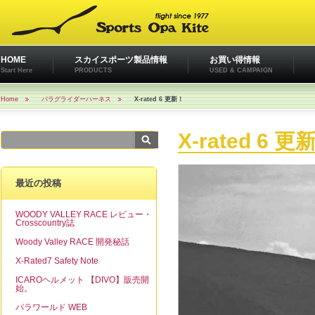
HOME
スカイスポーツ製品情報
お買い得情報
Start Here
PRODUCTS
USED & CAMPAIGN
Home
パラグライダーハーネス
X-rated 6 更新！
X-rated 6 更
最近の投稿
WOODY VALLEY RACE レビュー・
Crosscountry誌
Woody Valley RACE 開発秘話
X-Rated7 Safety Note
ICAROヘルメット 【DIVO】販売開
始。
パラワールド WEB