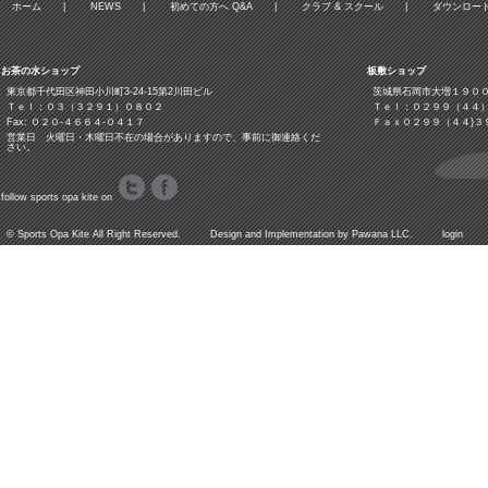
ホーム
|
NEWS
|
初めての方へ Q&A
|
クラブ & スクール
|
ダウンロー
お茶の水ショップ
板敷ショップ
東京都千代田区神田小川町3‐24‐15第2川田ビル
茨城県石岡市大増１９０
Ｔｅｌ：０３（３２９１）０８０２
Ｔｅｌ：０２９９（４４
Fax: ０２０-４６６４-０４１７
Ｆａｘ０２９９（４４)３
営業日 火曜日・木曜日不在の場合がありますので、事前に御連絡くだ
さい。
follow sports opa kite on
©
Sports Opa Kite
All Right Reserved. Design and Implementation by
Pawana LLC.
login