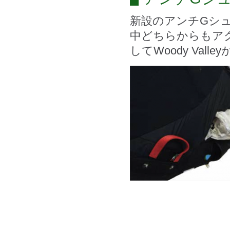
新設のアンチGシ
中どちらからもア
してWoody Va