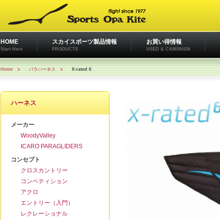
HOME
スカイスポーツ製品情報
お買い得情報
Start Here
PRODUCTS
USED & CAMPAIGN
Home
パラハーネス
X-rated 6
ハーネス
メーカー
WoodyValley
ICARO PARAGLIDERS
コンセプト
クロスカントリー
コンペティション
アクロ
エントリー（入門）
レクレーショナル