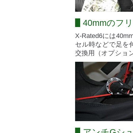
40mmのフ
X-Rated6には
セル時などで足を
交換用（オプショ
アンチGシ