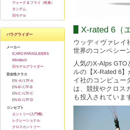
ウォーク & フライ（軽量）
タンデム
旧モデル
X-rated
パラグライダー
ウッディヴァレイ社
メーカー
世界のコンペシー
ICARO PARAGLIDERS
Windtech
人気のX-Alps
旧モデルグライダー
ルの【X-Rated
安全性クラス
イ社のコンピュー
EN -A / LTF-A
EN-B / LTF-B
は、競技やクロス
EN-C / LTF-C
も投入されていま
EN-D / LTF-D
コンセプト
エントリー(入門機)
レクレーショナル
クロスカントリー