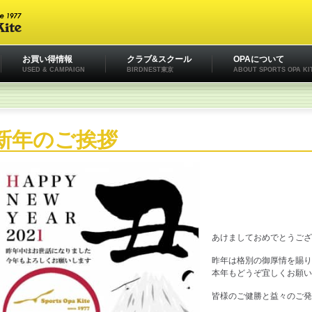
お買い得情報
クラブ&スクール
OPAについて
USED & CAMPAIGN
BIRDNEST東京
ABOUT SPORTS OPA KI
新年のご挨拶
あけましておめでとうござ
昨年は格別の御厚情を賜り
本年もどうぞ宜しくお願い
皆様のご健勝と益々のご発