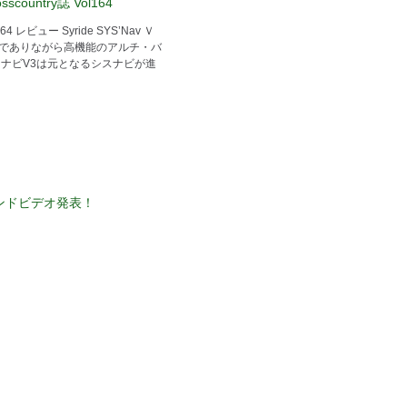
scountry誌 Vol164
4 レビュー Syride SYS’Nav Ｖ
量でありながら高機能のアルチ・バ
スナビV3は元となるシスナビが進
 ブランドビデオ発表！