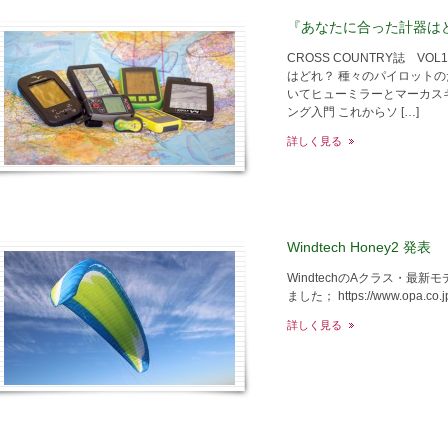
『あなたに合った計器はどれ？
CROSS COUNTRY誌 VO
はどれ？ 種々のパイロット
いてヒューミラーとマーカス
ング入門 これからソ […]
詳しく見る
Windtech Honey2 発表
WindtechのAクラス・最
ました； https://www.opa.co.jp
詳しく見る