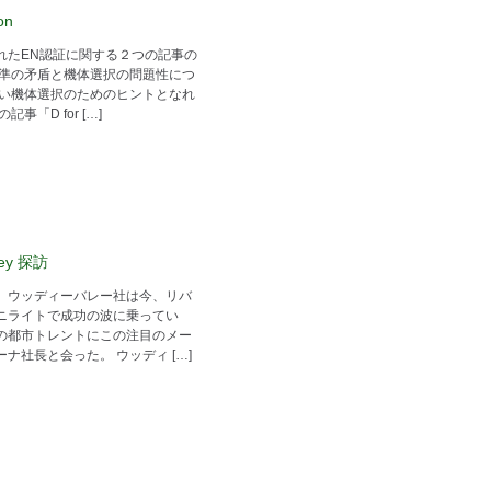
on
れたEN認証に関する２つの記事の
基準の矛盾と機体選択の問題性につ
しい機体選択のためのヒントとなれ
「D for […]
ey 探訪
、ウッディーバレー社は今、リバ
ニライトで成功の波に乗ってい
の都市トレントにこの注目のメー
ナ社長と会った。 ウッディ […]