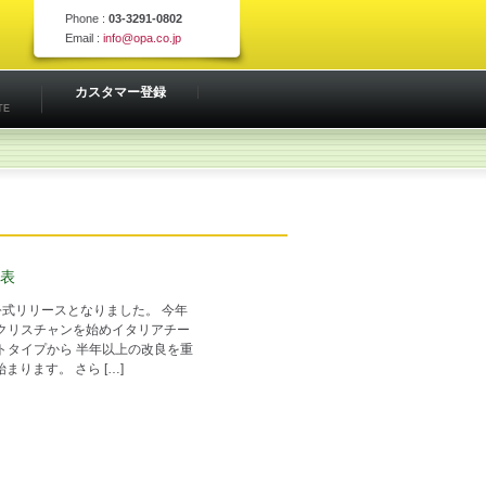
Phone :
03-3291-0802
Email :
info@opa.co.jp
カスタマー登録
TE
発表
公式リリースとなりました。 今年
クリスチャンを始めイタリアチー
トタイプから 半年以上の改良を重
まります。 さら […]