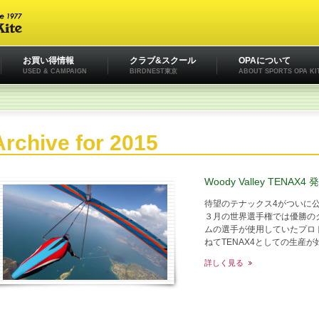
お買い得情報
クラブ&スクール
OPAについて
USED & CAMPAIGN
BIRDNEST東京
ABOUT SPORTS OPA KI
Archive for 2015
Woody Valley TENAX4 
待望のテナックス4がついに
３月の世界選手権では優勝の
ムの選手が使用していたプロ
ねてTENAX4としての生産が始
詳しく見る