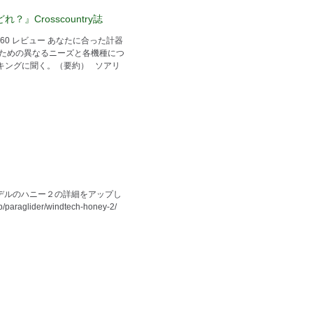
』Crosscountry誌
L160 レビュー あなたに合った計器
のための異なるニーズと各機種につ
キングに聞く。（要約） ソアリ
新モデルのハニー２の詳細をアップし
/paraglider/windtech-honey-2/