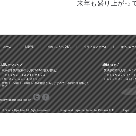
来年も盛り上がっ
ホーム
|
NEWS
|
初めての方へ Q&A
|
クラブ & スクール
|
ダウンロー
お茶の水ショップ
板敷ショップ
東京都千代田区神田小川町3‐24‐15第2川田ビル
茨城県石岡市大増１９０
Ｔｅｌ：０３（３２９１）０８０２
Ｔｅｌ：０２９９（４４
Fax: ０２０-４６６４-０４１７
Ｆａｘ０２９９（４４)３
営業日 火曜日・木曜日不在の場合がありますので、事前に御連絡くだ
さい。
follow sports opa kite on
©
Sports Opa Kite
All Right Reserved. Design and Implementation by
Pawana LLC.
login