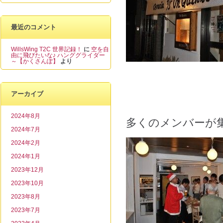
最近のコメント
WillsWing T2C 世界記録！
に
空を自
由に飛びたいな♪ ハンググライダー
～【かくさんぽ】
より
アーカイブ
2024年8月
多くのメンバーが
2024年7月
2024年2月
2024年1月
2023年12月
2023年10月
2023年8月
2023年7月