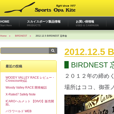
HOME
スカイスポーツ製品情報
お買い得情報
Start Here
PRODUCTS
USED & CAMPAIGN
Home
BIRDNEST
2012.12.5 BIRDNEST 忘年会
2012.12.5
BIRDNEST
最近の投稿
２０１２年の締め
WOODY VALLEY RACE レビュー・
Crosscountry誌
場所はココ、御茶
Woody Valley RACE 開発秘話
X-Rated7 Safety Note
ICAROヘルメット 【DIVO】販売開
始。
パラワールド WEB