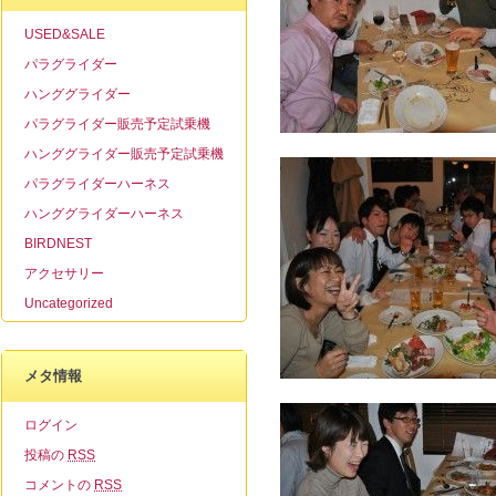
USED&SALE
パラグライダー
ハンググライダー
パラグライダー販売予定試乗機
ハンググライダー販売予定試乗機
パラグライダーハーネス
ハンググライダーハーネス
BIRDNEST
アクセサリー
Uncategorized
メタ情報
ログイン
投稿の
RSS
コメントの
RSS