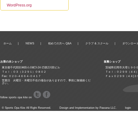
WordPress.org
ホーム
|
NEWS
|
初めての方へ Q&A
|
クラブ & スクール
|
ダウンロー
お茶の水ショップ
板敷ショップ
東京都千代田区神田小川町3‐24‐15第2川田ビル
茨城県石岡市大増１９０
Ｔｅｌ：０３（３２９１）０８０２
Ｔｅｌ：０２９９（４４
Fax: ０２０-４６６４-０４１７
Ｆａｘ０２９９（４４)３
営業日 火曜日・木曜日不在の場合がありますので、事前に御連絡くだ
さい。
follow sports opa kite on
©
Sports Opa Kite
All Right Reserved. Design and Implementation by
Pawana LLC.
login