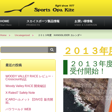
HOME
スカイスポーツ製品情報
お買い得情報
Start Here
PRODUCTS
USED & CAMPAIGN
Home
Uncategorized
２０１３年度 HANGGLIDER カレンダー
２０１３年度
２０１３年
最近の投稿
受付開始！
WOODY VALLEY RACE レビュー・
Crosscountry誌
Woody Valley RACE 開発秘話
X-Rated7 Safety Note
ICAROヘルメット 【DIVO】販売開
始。
パラワールド WEB