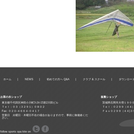
ホーム
|
NEWS
|
初めての方へ Q&A
|
クラブ & スクール
|
ダウンロー
お茶の水ショップ
板敷ショップ
東京都千代田区神田小川町3‐24‐15第2川田ビル
茨城県石岡市大増１９０
Ｔｅｌ：０３（３２９１）０８０２
Ｔｅｌ：０２９９（４４
Fax: ０２０-４６６４-０４１７
Ｆａｘ０２９９（４４)３
営業日 火曜日・木曜日不在の場合がありますので、事前に御連絡くだ
さい。
follow sports opa kite on