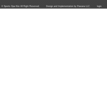
©
Sports Opa Kite
All Right Reserved. Design and Implementation by
Pawana LLC.
login