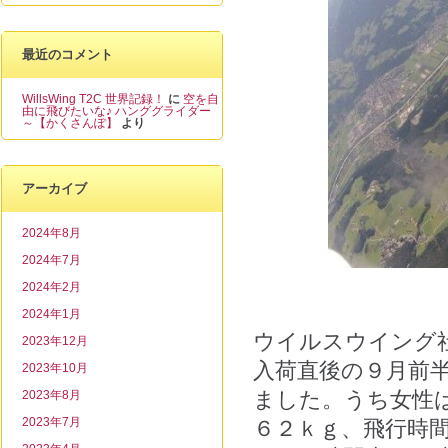
最近のコメント
WillsWing T2C 世界記録！
に
空を自
由に飛びたいな♪ ハンググライダー
～【かくさんぽ】
より
アーカイブ
2024年8月
2024年7月
2024年2月
2024年1月
ウイルスウイング
2023年12月
入荷直後の９月前
2023年10月
ました。うち女性
2023年8月
2023年7月
６２ｋｇ、飛行時