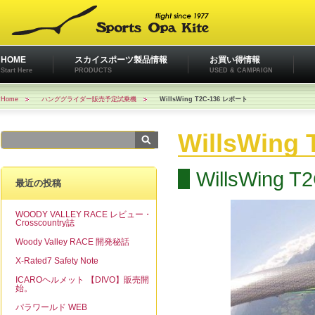
HOME
スカイスポーツ製品情報
お買い得情報
Start Here
PRODUCTS
USED & CAMPAIGN
Home
ハンググライダー販売予定試乗機
WillsWing T2C-136 レポート
WillsWin
WillsWin
最近の投稿
WOODY VALLEY RACE レビュー・
Crosscountry誌
Woody Valley RACE 開発秘話
X-Rated7 Safety Note
ICAROヘルメット 【DIVO】販売開
始。
パラワールド WEB