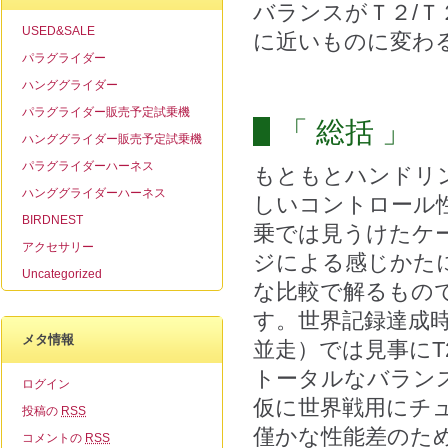
バランスがＴ２/
USED&SALE
に近いものに変わ
パラグライダー
ハンググライダー
パラグライダー販売予定試乗機
「 総括 」
ハンググライダー販売予定試乗機
パラグライダーハーネス
もともとハンドリン
ハンググライダーハーネス
しいコントロール
BIRDNEST
乗では見うけたケ
アクセサリー
ジによる感じかた
Uncategorized
な比較で解るもの
す。世界記録達成
メタ情報
並走）では見事にT
トータルなバラン
ログイン
仮に世界戦用にチ
投稿の
RSS
僅かな性能差のた
コメントの
RSS