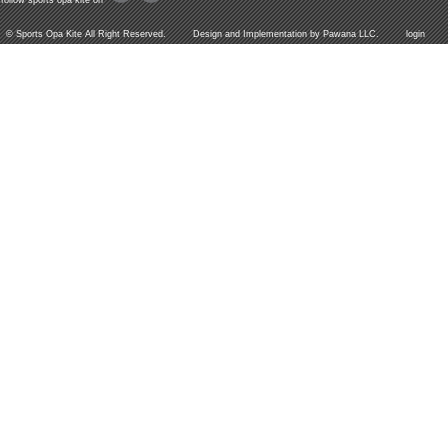
follow sports opa kite on
©
Sports Opa Kite
All Right Reserved. Design and Implementation by
Pawana LLC.
login