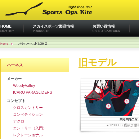
HOME
スカイスポーツ製品情報
お買い得情報
Start Here
PRODUCTS
USED & CAMPAIGN
Page 2
Home
パラハーネス
旧モデル
ハーネス
メーカー
WoodyValley
ICARO PARAGLIDERS
コンセプト
クロスカントリー
コンペティション
ENERGY 
アクロ
￥123000（税抜き価
エントリー（入門）
レクレーショナル