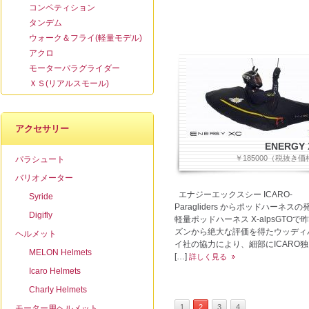
コンペティション
タンデム
ウォーク＆フライ(軽量モデル)
アクロ
モーターパラグライダー
ＸＳ(リアルスモール)
アクセサリー
ENERGY 
￥185000（税抜き価
パラシュート
バリオメーター
エナジーエックスシー ICARO-
Syride
Paragliders からポッドハーネス
Digifly
軽量ポッドハーネス X-alpsGTOで
ズンから絶大な評価を得たウッディ
ヘルメット
イ社の協力により、細部にICARO
MELON Helmets
[…]
詳しく見る
Icaro Helmets
Charly Helmets
1
2
3
4
モーター用ヘルメット