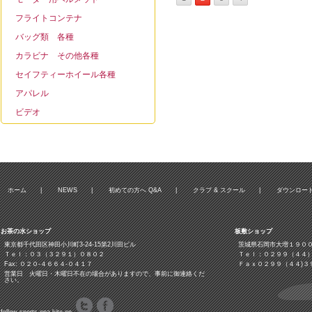
フライトコンテナ
バッグ類 各種
カラビナ その他各種
セイフティーホイール各種
アパレル
ビデオ
ホーム
|
NEWS
|
初めての方へ Q&A
|
クラブ & スクール
|
ダウンロー
お茶の水ショップ
板敷ショップ
東京都千代田区神田小川町3‐24‐15第2川田ビル
茨城県石岡市大増１９０
Ｔｅｌ：０３（３２９１）０８０２
Ｔｅｌ：０２９９（４４
Fax: ０２０-４６６４-０４１７
Ｆａｘ０２９９（４４)３
営業日 火曜日・木曜日不在の場合がありますので、事前に御連絡くだ
さい。