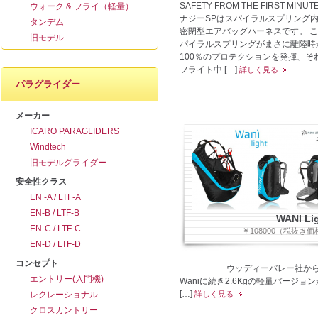
SAFETY FROM THE FIRST MINUT
ウォーク & フライ（軽量）
ナジーSPはスパイラルスプリング
タンデム
密閉型エアバッグハーネスです。 
旧モデル
パイラルスプリングがまさに離陸時
100％のプロテクションを発揮、そ
フライト中 […]
詳しく見る
パラグライダー
メーカー
ICARO PARAGLIDERS
Windtech
旧モデルグライダー
安全性クラス
EN -A / LTF-A
EN-B / LTF-B
WANI Li
EN-C / LTF-C
￥108000（税抜き価
EN-D / LTF-D
コンセプト
ウッディーバレー社か
エントリー(入門機)
Waniに続き2.6Kgの軽量バージョ
[…]
レクレーショナル
詳しく見る
クロスカントリー