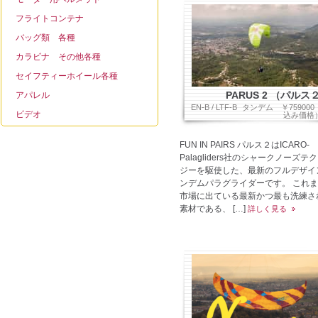
フライトコンテナ
バッグ類 各種
カラビナ その他各種
セイフティーホイール各種
PARUS 2 （パルス
アパレル
EN-B / LTF-B
タンデム
￥75900
ビデオ
込み価格
FUN IN PAIRS パルス２はICARO-
Palagliders社のシャークノーズテ
ジーを駆使した、最新のフルデザイ
ンデムパラグライダーです。 これ
市場に出ている最新かつ最も洗練さ
素材である、 […]
詳しく見る