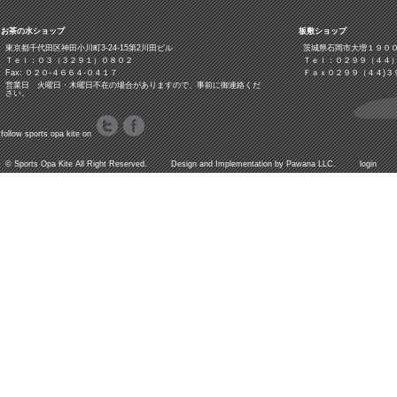
お茶の水ショップ
板敷ショップ
東京都千代田区神田小川町3‐24‐15第2川田ビル
茨城県石岡市大増１９０
Ｔｅｌ：０３（３２９１）０８０２
Ｔｅｌ：０２９９（４４
Fax: ０２０-４６６４-０４１７
Ｆａｘ０２９９（４４)３
営業日 火曜日・木曜日不在の場合がありますので、事前に御連絡くだ
さい。
follow sports opa kite on
©
Sports Opa Kite
All Right Reserved. Design and Implementation by
Pawana LLC.
login