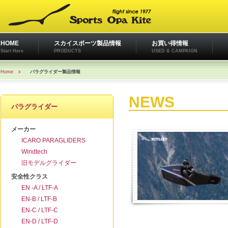
HOME
スカイスポーツ製品情報
お買い得情報
Start Here
PRODUCTS
USED & CAMPAIGN
Home
パラグライダー製品情報
NEWS
パラグライダー
メーカー
ICARO PARAGLIDERS
Windtech
旧モデルグライダー
安全性クラス
EN -A / LTF-A
EN-B / LTF-B
EN-C / LTF-C
EN-D / LTF-D