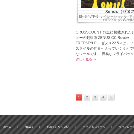
Xenus（ゼヌ
EN-B / LTF-B
レクレーショナル
ア
￥572000（税込み価
CROSSCOUNTRY誌に掲載された
ューの翻訳版 ZENUS CC Revew
FREESTYLE ! ゼヌス22.5㎡は、
スタイルの世界へ入っていくうえで
なツールです。 容易なフライバック 
詳しく見る
1
2
3
4
5
ホーム
|
NEWS
|
初めての方へ Q&A
|
クラブ & スクール
|
ダウンロー