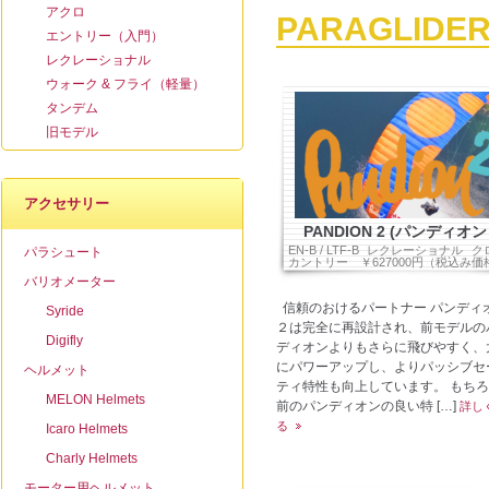
アクロ
PARAGLIDE
エントリー（入門）
レクレーショナル
ウォーク & フライ（軽量）
タンデム
旧モデル
アクセサリー
PANDION 2 (パンディオン
EN-B / LTF-B
レクレーショナル
ク
パラシュート
カントリー
￥627000円（税込み価
バリオメーター
信頼のおけるパートナー パンディ
Syride
２は完全に再設計され、前モデルの
Digifly
ディオンよりもさらに飛びやすく、
にパワーアップし、よりパッシブセ
ヘルメット
ティ特性も向上しています。 もち
MELON Helmets
前のパンディオンの良い特 […]
詳し
る
Icaro Helmets
Charly Helmets
モーター用ヘルメット