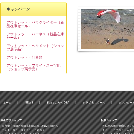
キャンペーン
アウトレット・パラグライダー（新
品在庫セール）
アウトレット・ハーネス（新品在庫
セール）
アウトレット・ヘルメット（ショッ
プ展示品）
アウトレット・計器類
アウトレット・フライトスーツ他
（ショップ展示品）
ホーム
|
NEWS
|
初めての方へ Q&A
|
クラブ & スクール
|
ダウンロー
お茶の水ショップ
板敷ショップ
東京都千代田区神田小川町3‐24‐15第2川田ビル
茨城県石岡市大増１９０
Ｔｅｌ：０３（３２９１）０８０２
Ｔｅｌ：０２９９（４４