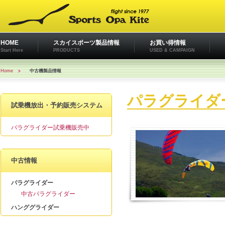
HOME
スカイスポーツ製品情報
お買い得情報
Start Here
PRODUCTS
USED & CAMPAIGN
Home
中古機製品情報
パラグライダ
試乗機放出・予約販売システム
パラグライダー試乗機販売中
中古情報
パラグライダー
中古パラグライダー
ハンググライダー