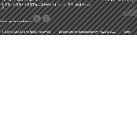
Fax: ０２０-４６６４-０４１７
Ｆａｘ０２９９（４４)３
営業日 火曜日・木曜日不在の場合がありますので、事前に御連絡くだ
さい。
follow sports opa kite on
©
Sports Opa Kite
All Right Reserved. Design and Implementation by
Pawana LLC.
login