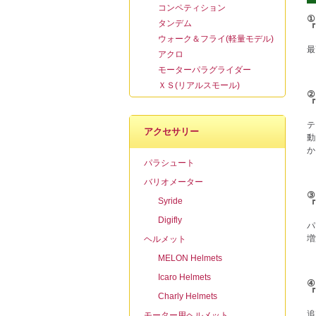
コンペティション
①
タンデム
『
ウォーク＆フライ(軽量モデル)
最
アクロ
モーターパラグライダー
ＸＳ(リアルスモール)
②
『
テ
アクセサリー
動
か
パラシュート
バリオメーター
③
Syride
『
Digifly
パ
増
ヘルメット
MELON Helmets
Icaro Helmets
④
『
Charly Helmets
追
モーター用ヘルメット