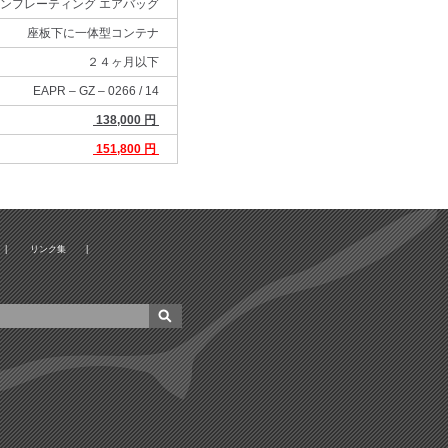
インフレーティング エアバッグ
座板下に一体型コンテナ
２４ヶ月以下
EAPR – GZ – 0266 / 14
138,000 円
151,800 円
|
リンク集
|