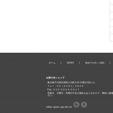
ホーム
|
NEWS
|
初めての方へ Q&A
|
お茶の水ショップ
東京都千代田区神田小川町3‐24‐15第2川田ビル
Ｔｅｌ：０３（３２９１）０８０２
Fax: ０２０-４６６４-０４１７
営業日 火曜日・木曜日不在の場合がありますので、事前に御
さい。
follow sports opa kite on