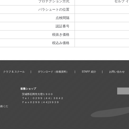
プロテクション方式
セルフ 
パラシュートの位置
点検間隔
認証番号
税抜き価格
税込み価格
クラブ & スクール
|
ダウンロード（各種資料）
|
STAFF 紹介
|
お問い合わせ
板敷ショップ
茨城県石岡市大増１９００
Ｔｅｌ：０２９９（４４）３６４２
Ｆａｘ０２９９（４４)３９３９
連絡くだ