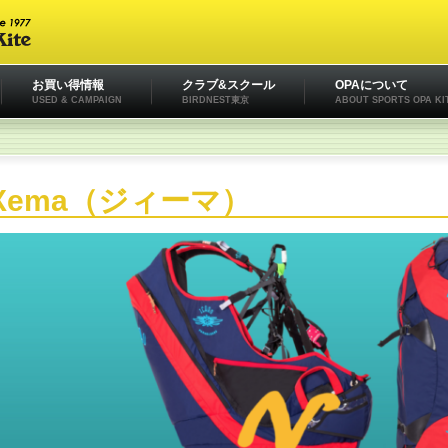
お買い得情報
クラブ&スクール
OPAについて
USED & CAMPAIGN
BIRDNEST東京
ABOUT SPORTS OPA KI
Xema（ジィーマ）