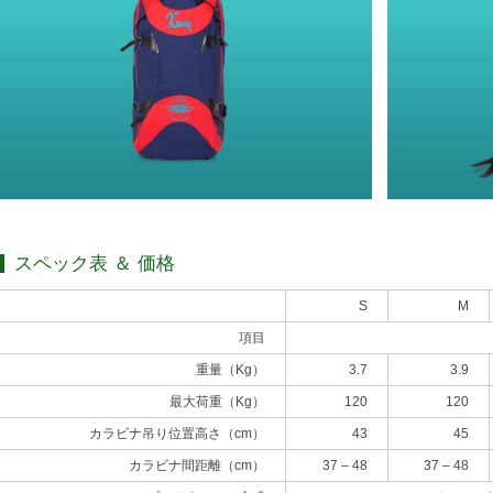
スペック表 ＆ 価格
S
M
項目
重量（Kg）
3.7
3.9
最大荷重（Kg）
120
120
カラビナ吊り位置高さ（cm）
43
45
カラビナ間距離（cm）
37 – 48
37 – 48