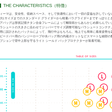
THE CHARACTERISTICS（特徴）
ィーマは、安全性、収納スペース、そして快適性において一切の妥協を許していな
大Lサイズまでのスタンダード グライダーから軽量パラグライダーまですっぽりと
アバッグは形状記憶チタン合金フレームによって離陸前からあらかじめ膨らんでい
ラシュートの大きさに合わせてジッパーでサイズ調整可能なパラシュートコンテナ
用に設計されたバックルによって、飛行中はもちろん、地上でも簡単に着座姿勢を
ピードバー用のバンジーロープや水バッグ用の内蔵ポケットなどスマートな細部の
プションで背中上部を守るライト シールド バックプロテクターが装着可能。