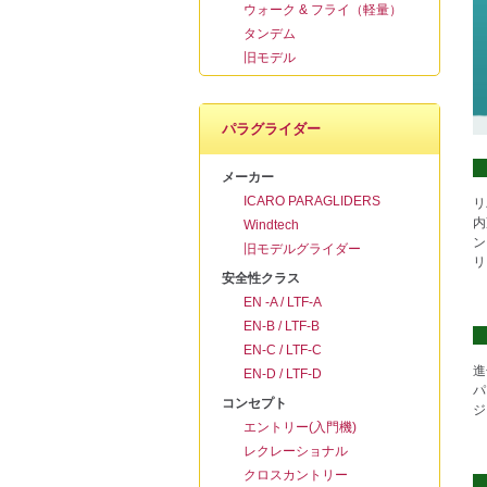
ウォーク & フライ（軽量）
タンデム
旧モデル
パラグライダー
メーカー
ICARO PARAGLIDERS
リ
内
Windtech
ン
旧モデルグライダー
リ
安全性クラス
EN -A / LTF-A
EN-B / LTF-B
EN-C / LTF-C
進
EN-D / LTF-D
パ
コンセプト
ジ
エントリー(入門機)
レクレーショナル
クロスカントリー