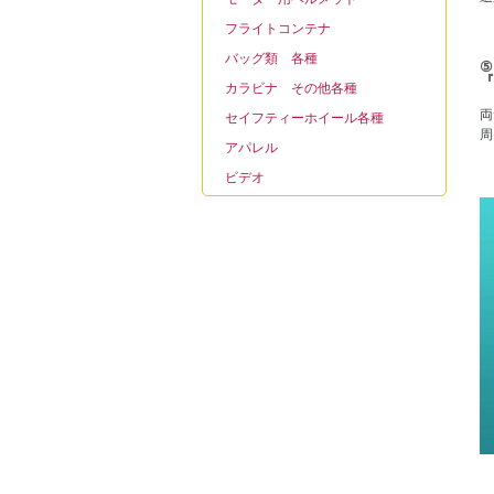
フライトコンテナ
バッグ類 各種
⑤
『
カラビナ その他各種
両
セイフティーホイール各種
周
アパレル
ビデオ