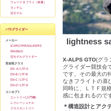
ウォーク & フライ（軽量）
タンデム
旧モデル
パラグライダー
lightness
sa
メーカー
ICARO PARAGLIDERS
Windtech
旧モデルグライダー
X-ALPS GTO
(グ
安全性クラス
グライダー競技会
EN -A / LTF-A
です。その最大の
EN-B / LTF-B
EN-C / LTF-C
なきフライトの喜
EN-D / LTF-D
同時に、ＬＴＦ規
コンセプト
感に包まれるので
エントリー(入門機)
レクレーショナル
＊構造設計とアク
クロスカントリー