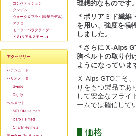
理想的なものです
コンペティション
タンデム
＊ポリアミド繊維
ウォーク＆フライ(軽量モデル)
アクロ
を用い、強度を犠
モーターパラグライダー
しました。
ＸＳ(リアルスモール)
＊さらにＸ
-Alps 
胸ベルトの取り付
アクセサリー
ようになっていま
パラシュート
Ｘ-Alps GTO
バリオメーター
りをもつ製品であ
Syride
して安全なフライ
Digifly
ヘルメット
ームでは確信して
MELON Helmets
Icaro Helmets
Charly Helmets
価格
モーター用ヘルメット