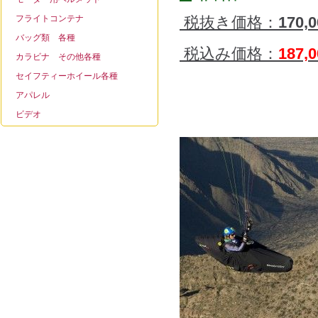
フライトコンテナ
税抜き価格：
170,
バッグ類 各種
税込み価格：
187
カラビナ その他各種
セイフティーホイール各種
アパレル
ビデオ