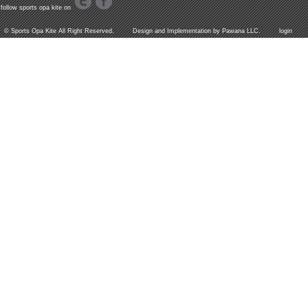
follow sports opa kite on
©
Sports Opa Kite
All Right Reserved. Design and Implementation by
Pawana LLC.
login