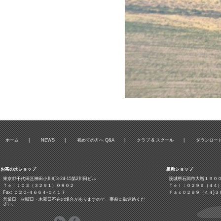
ホーム
|
NEWS
|
初めての方へ Q&A
|
クラブ & スクール
|
ダウンロー
お茶の水ショップ
板敷ショップ
東京都千代田区神田小川町3‐24‐15第2川田ビル
茨城県石岡市大増１９０
Ｔｅｌ：０３（３２９１）０８０２
Ｔｅｌ：０２９９（４４
Fax: ０２０-４６６４-０４１７
Ｆａｘ０２９９（４４)３
営業日 火曜日・木曜日不在の場合がありますので、事前に御連絡くだ
さい。