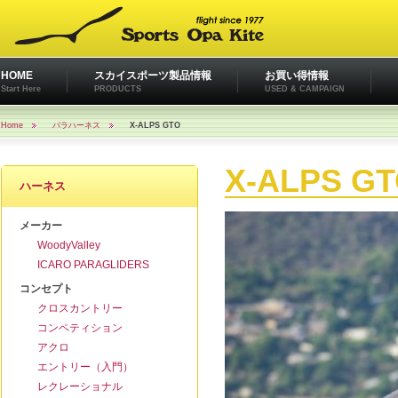
HOME
スカイスポーツ製品情報
お買い得情報
Start Here
PRODUCTS
USED & CAMPAIGN
Home
パラハーネス
X-ALPS GTO
X-ALPS G
ハーネス
メーカー
WoodyValley
ICARO PARAGLIDERS
コンセプト
クロスカントリー
コンペティション
アクロ
エントリー（入門）
レクレーショナル