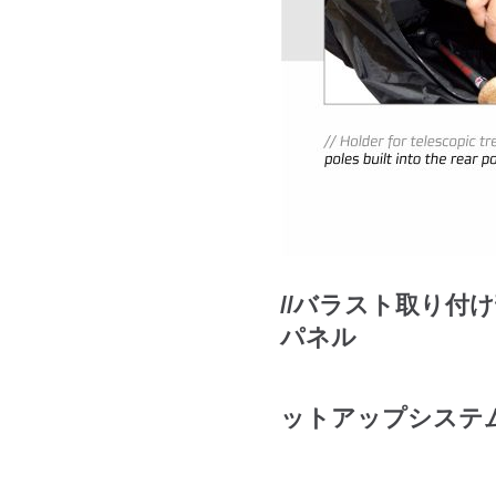
//
バラスト取り付け
パネル
//DRC
ットアップシス