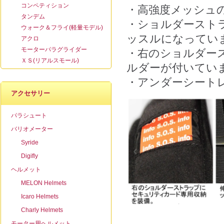
コンペティション
・高強度メッシュ
タンデム
・ショルダースト
ウォーク＆フライ(軽量モデル)
ッスルになってい
アクロ
モーターパラグライダー
・右のショルダー
ＸＳ(リアルスモール)
ルダーが付いてい
・アンダーシート
アクセサリー
パラシュート
バリオメーター
Syride
Digifly
ヘルメット
MELON Helmets
Icaro Helmets
Charly Helmets
モーター用ヘルメット