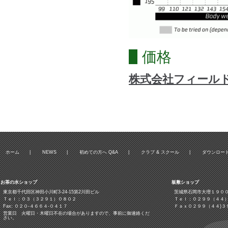
価格
株式会社フィール
ホーム
|
NEWS
|
初めての方へ Q&A
|
クラブ & スクール
|
ダウンロー
お茶の水ショップ
板敷ショップ
東京都千代田区神田小川町3‐24‐15第2川田ビル
茨城県石岡市大増１９０
Ｔｅｌ：０３（３２９１）０８０２
Ｔｅｌ：０２９９（４４
Fax: ０２０-４６６４-０４１７
Ｆａｘ０２９９（４４)３
営業日 火曜日・木曜日不在の場合がありますので、事前に御連絡くだ
さい。