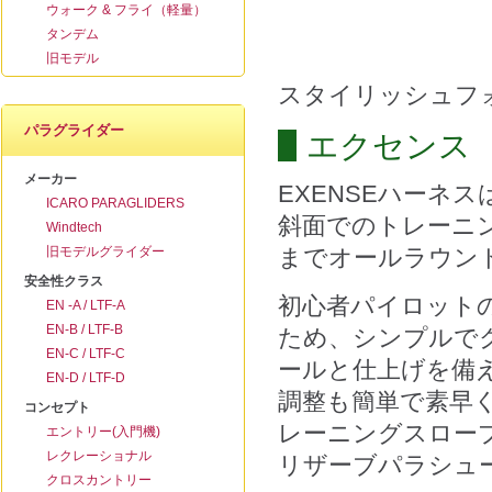
ウォーク & フライ（軽量）
タンデム
旧モデル
スタイリッシュフ
パラグライダー
エクセンス
メーカー
EXENSEハーネスは
ICARO PARAGLIDERS
斜面でのトレーニ
Windtech
旧モデルグライダー
までオールラウン
安全性クラス
初心者パイロット
EN -A / LTF-A
EN-B / LTF-B
ため、シンプルで
EN-C / LTF-C
ールと仕上げを備
EN-D / LTF-D
調整も簡単で素早
コンセプト
レーニングスロー
エントリー(入門機)
レクレーショナル
リザーブパラシュ
クロスカントリー