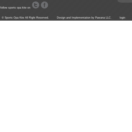
follow sports opa kite on
©
Sports Opa Kite
All Right Reserved. Design and Implementation by
Pawana LLC.
login