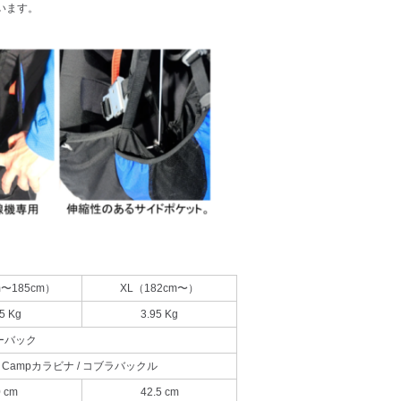
います。
m〜185cm）
XL（182cm〜）
5 Kg
3.95 Kg
ーバック
 / Campカラビナ / コブラバックル
 cm
42.5 cm