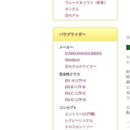
ウォーク & フライ（軽量）
タンデム
旧モデル
パラグライダー
ス
メーカー
ICARO PARAGLIDERS
エ
Windtech
ト
旧モデルグライダー
E
安全性クラス
性
EN -A / LTF-A
調
EN-B / LTF-B
エ
る
EN-C / LTF-C
リ
EN-D / LTF-D
エ
コンセプト
取
エントリー(入門機)
レクレーショナル
・
クロスカントリー
・