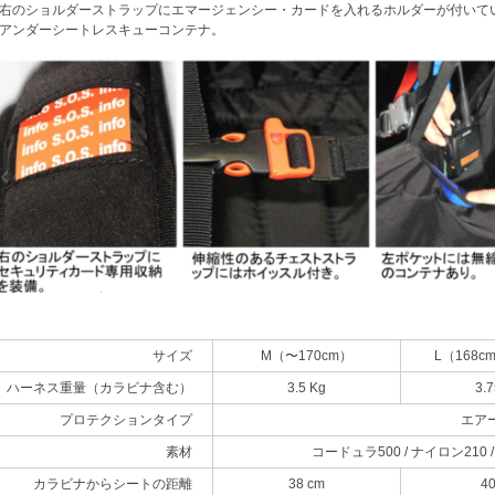
右のショルダーストラップにエマージェンシー・カードを入れるホルダーが付いて
アンダーシートレスキューコンテナ。
サイズ
M（〜170cm）
L（168c
ハーネス重量（カラビナ含む）
3.5 Kg
3.7
プロテクションタイプ
エア
素材
コードュラ500 / ナイロン210
カラビナからシートの距離
38 cm
40