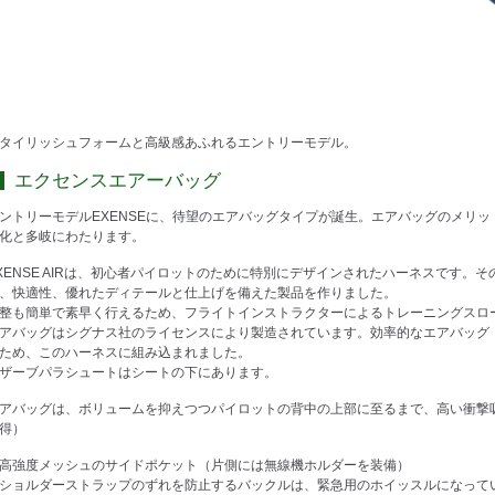
タイリッシュフォームと高級感あふれるエントリーモデル。
エクセンスエアーバッグ
ントリーモデルEXENSEに、待望のエアバッグタイプが誕生。エアバッグのメリ
化と多岐にわたります。
XENSE AIRは、初心者パイロットのために特別にデザインされたハーネスです。
、快適性、優れたディテールと仕上げを備えた製品を作りました。
整も簡単で素早く行えるため、フライトインストラクターによるトレーニングスロ
アバッグはシグナス社のライセンスにより製造されています。効率的なエアバッグ
ため、このハーネスに組み込まれました。
ザーブパラシュートはシートの下にあります。
アバッグは、ボリュームを抑えつつパイロットの背中の上部に至るまで、高い衝撃
得）
高強度メッシュのサイドポケット（片側には無線機ホルダーを装備）
ショルダーストラップのずれを防止するバックルは、緊急用のホイッスルになって