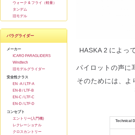
ウォーク & フライ（軽量）
タンデム
旧モデル
パラグライダー
HASKA 2 に
メーカー
ICARO PARAGLIDERS
Windtech
パイロットの声に
旧モデルグライダー
安全性クラス
そのためには、よ
EN -A / LTF-A
EN-B / LTF-B
EN-C / LTF-C
EN-D / LTF-D
コンセプト
エントリー(入門機)
Technic
レクレーショナル
クロスカントリー