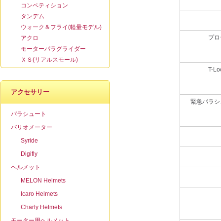
コンペティション
タンデム
ウォーク＆フライ(軽量モデル)
プロ
アクロ
モーターパラグライダー
ＸＳ(リアルスモール)
T-L
アクセサリー
緊急パラシ
パラシュート
バリオメーター
Syride
Digifly
ヘルメット
MELON Helmets
Icaro Helmets
Charly Helmets
モーター用ヘルメット