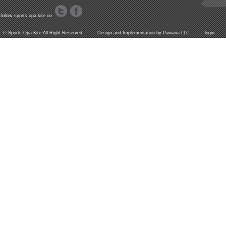
follow sports opa kite on
©
Sports Opa Kite
All Right Reserved. Design and Implementation by
Pawana LLC.
login