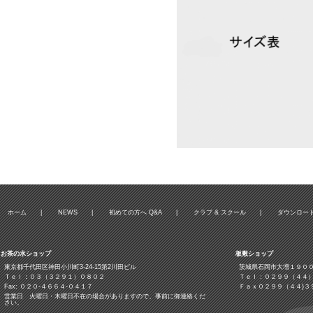
ホーム
|
NEWS
|
初めての方へ Q&A
|
クラブ & スクール
|
ダウンロー
お茶の水ショップ
板敷ショップ
東京都千代田区神田小川町3‐24‐15第2川田ビル
茨城県石岡市大増１９０
Ｔｅｌ：０３（３２９１）０８０２
Ｔｅｌ：０２９９（４４
Fax: ０２０-４６６４-０４１７
Ｆａｘ０２９９（４４)３
営業日 火曜日・木曜日不在の場合がありますので、事前に御連絡くだ
さい。