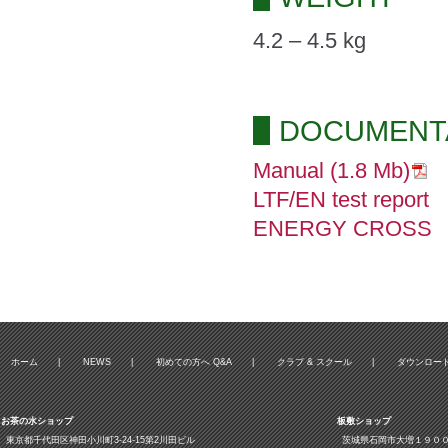
4.2 – 4.5 kg
DOCUMENT
Manual (1.8 Mb)
LTF/EN test report
ENERGY CROSS C
ホーム
|
NEWS
|
初めての方へ Q&A
|
クラブ & スクール
|
ダウンロー
お茶の水ショップ
板敷ショップ
東京都千代田区神田小川町3‐24‐15第2川田ビル
茨城県石岡市大増１９０