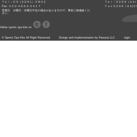
Ｔｅｌ：０３（３２９１）０８０２
Ｔｅｌ：０２９９（４４
Fax: ０２０-４６６４-０４１７
Ｆａｘ０２９９（４４)３
営業日 火曜日・木曜日不在の場合がありますので、事前に御連絡くだ
さい。
follow sports opa kite on
©
Sports Opa Kite
All Right Reserved. Design and Implementation by
Pawana LLC.
login