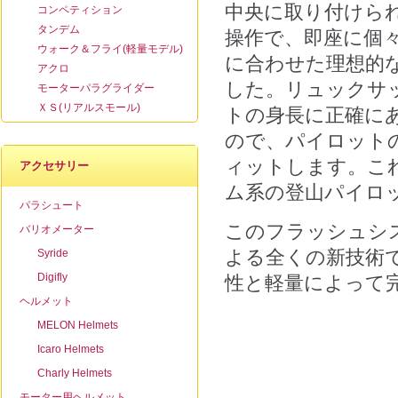
中央に取り付けら
コンペティション
タンデム
操作で、
即座に個
ウォーク＆フライ(軽量モデル)
に合わせた理想的
アクロ
した。リュックサ
モーターパラグライダー
ＸＳ(リアルスモール)
トの身長に正確に
ので、
パイロット
ィットします。
こ
アクセサリー
ム系の登山パイロ
パラシュート
このフラッシュシ
バリオメーター
よる全くの新技術
Syride
Digifly
性と軽量によって
ヘルメット
MELON Helmets
Icaro Helmets
Charly Helmets
モーター用ヘルメット