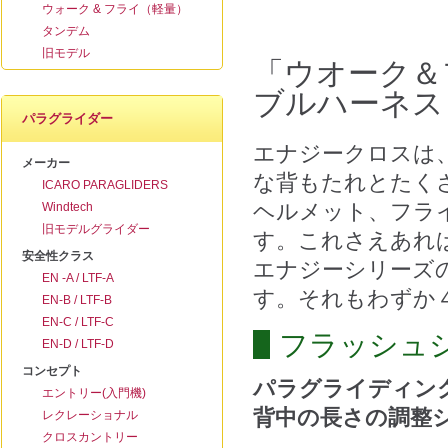
ウォーク & フライ（軽量）
タンデム
旧モデル
「ウオーク＆
ブルハーネス
パラグライダー
エナジークロスは
メーカー
な背もたれとたく
ICARO PARAGLIDERS
ヘルメット、
フラ
Windtech
旧モデルグライダー
す。
これさえあれ
安全性クラス
エナジーシリーズ
EN -A / LTF-A
す。それもわずか４,
EN-B / LTF-B
EN-C / LTF-C
フラッシュ
EN-D / LTF-D
コンセプト
パラグライディン
エントリー(入門機)
背中の長さの調整
レクレーショナル
クロスカントリー