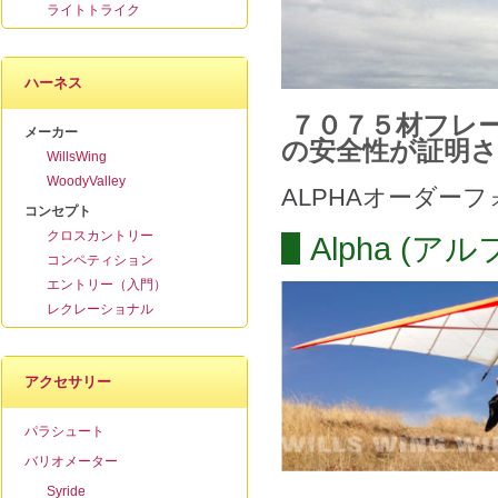
ライトトライク
ハーネス
７０７５材フレ
メーカー
の安全性が証明
WillsWing
WoodyValley
ALPHAオーダーフォー
コンセプト
クロスカントリー
Alpha (
コンペティション
エントリー（入門）
レクレーショナル
アクセサリー
パラシュート
バリオメーター
Syride