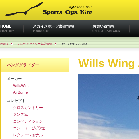
HOME
スカイスポーツ製品情報
お買い得情報
Start Here
PRODUCTS
USED & CAMPAIGN
Home
ハンググライダー製品情報
Wills Wing Alpha
Wills Wing
ハンググライダー
メーカー
WillsWing
AirBorne
コンセプト
クロスカントリー
タンデム
コンペティション
エントリー(入門機)
レクレーショナル