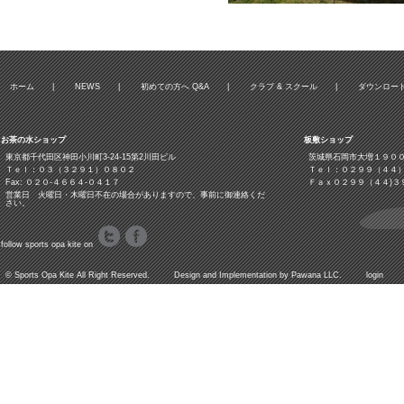
ホーム
|
NEWS
|
初めての方へ Q&A
|
クラブ & スクール
|
ダウンロー
お茶の水ショップ
板敷ショップ
東京都千代田区神田小川町3‐24‐15第2川田ビル
茨城県石岡市大増１９０
Ｔｅｌ：０３（３２９１）０８０２
Ｔｅｌ：０２９９（４４
Fax: ０２０-４６６４-０４１７
Ｆａｘ０２９９（４４)３
営業日 火曜日・木曜日不在の場合がありますので、事前に御連絡くだ
さい。
follow sports opa kite on
©
Sports Opa Kite
All Right Reserved. Design and Implementation by
Pawana LLC.
login