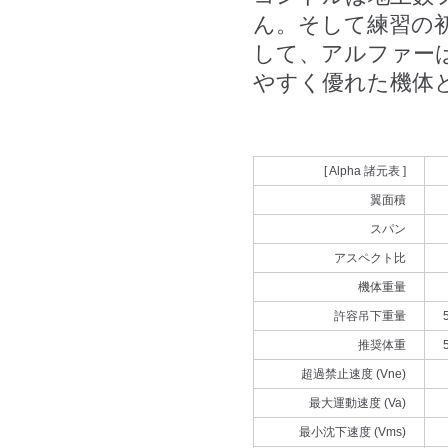
ん。そして練習の
して、アルファー
やすく優れた機体
[ Alpha 諸元表 ]
翼面積
スパン
アスペクト比
機体重量
許容吊下重量
推奨体重
超過禁止速度 (Vne)
最大運動速度 (Va)
最小沈下速度 (Vms)