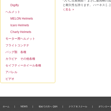
ついに生産開始！ まさに最高峰の
と耐久性を誇ります。 ハーネス […]
Digifly
く見る
ヘルメット
MELON Helmets
Icaro Helmets
Charly Helmets
モーター用ヘルメット
フライトコンテナ
バッグ類 各種
カラビナ その他各種
セイフティーホイール各種
アパレル
ビデオ
ホーム
|
NEWS
|
初めての方へ Q&A
|
クラブ & スクール
|
ダウンロー