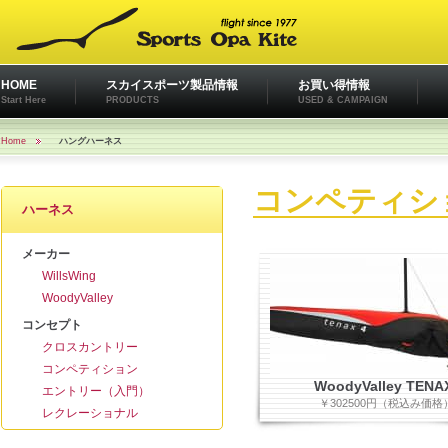
HOME
スカイスポーツ製品情報
お買い得情報
Start Here
PRODUCTS
USED & CAMPAIGN
Home
ハングハーネス
コンペティシ
ハーネス
メーカー
WillsWing
WoodyValley
コンセプト
クロスカントリー
コンペティション
WoodyValley TENA
エントリー（入門）
￥302500円（税込み価格
レクレーショナル