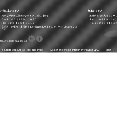
お茶の水ショップ
板敷ショップ
東京都千代田区神田小川町3‐24‐15第2川田ビル
茨城県石岡市大増１９０
Ｔｅｌ：０３（３２９１）０８０２
Ｔｅｌ：０２９９（４４
Fax: ０２０-４６６４-０４１７
Ｆａｘ０２９９（４４)３
営業日 火曜日・木曜日不在の場合がありますので、事前に御連絡くだ
さい。
follow sports opa kite on
©
Sports Opa Kite
All Right Reserved. Design and Implementation by
Pawana LLC.
login