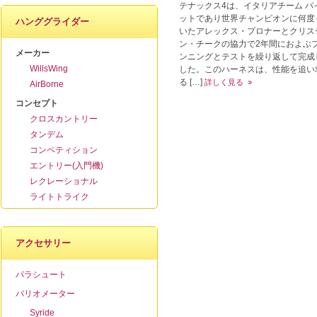
テナックス4は、イタリアチーム パ
ットであり世界チャンピオンに何度
ハンググライダー
いたアレックス・プロナーとクリス
ン・チークの協力で2年間におよぶ
メーカー
ンニングとテストを繰り返して完成
WillsWing
した。このハーネスは、性能を追い
る […]
詳しく見る
AirBorne
コンセプト
クロスカントリー
タンデム
コンペティション
エントリー(入門機)
レクレーショナル
ライトトライク
アクセサリー
パラシュート
バリオメーター
Syride