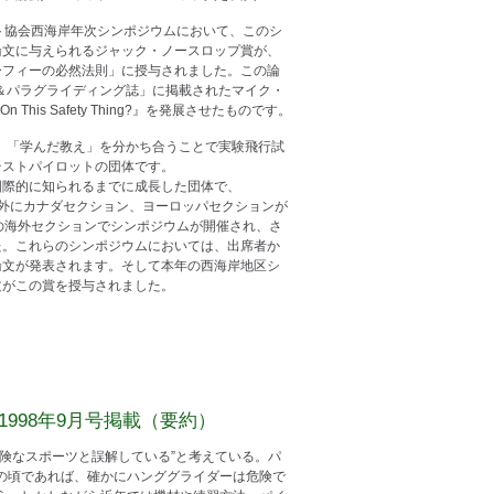
ト協会西海岸年次シンポジウムにおいて、このシ
論文に与えられるジャック・ノースロップ賞が、
ーフィーの必然法則」に授与されました。この論
グ＆パラグライディング誌」に掲載されたマイク・
e On This Safety Thing?』を発展させたものです。
st Pilot) とは、「学んだ教え」を分かち合うことで実験飛行試
テストパイロットの団体です。
国際的に知られるまでに成長した団体で、
外にカナダセクション、ヨーロッパセクションが
の海外セクションでシンポジウムが開催され、さ
た。これらのシンポジウムにおいては、出席者か
論文が発表されます。そして本年の西海岸地区シ
文がこの賞を授与されました。
998年9月号掲載（要約）
険なスポーツと誤解している”と考えている。パ
の頃であれば、確かにハンググライダーは危険で