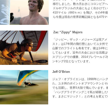
移行しました。数カ月おきにコロンビアへ
ドルやブラジルの大会にもよく出かけていま
410マイル（660ｋｍ）を飛び、その4年
ら今度は現在の世界距離記録となる475マ
Zac “Zippy” Majors
「ジッピー」ザック・メジャーズは現アメ
スト」は17年間の飛行歴においてユタ州
山脈でのフライトも有名です。彼は14年
してもいます。近年の大会における活躍は有
スプリングでの優勝、2014プレワールド2位
ンキング2位となっています。
Jeff O’Brien
ジェフ・オブライエンは、1998年にハン
た。ユタ州のポイントオブマウンテンとその
でも活躍し、世界5大陸で飛んでいます。
「ハンググライディングこそ私が経験した
す。まさにマジック！」との考えを変えて