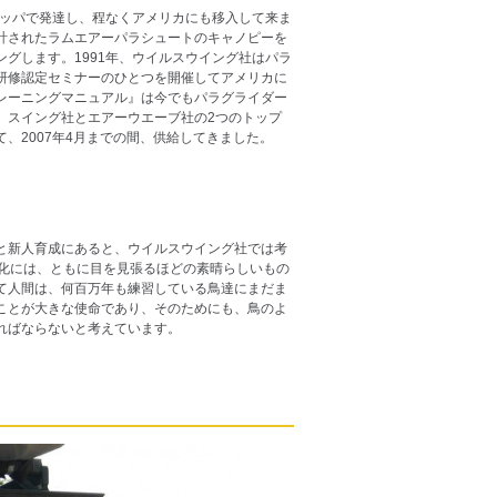
ロッパで発達し、程なくアメリカにも移入して来ま
計されたラムエアーパラシュートのキャノピーを
グします。1991年、ウイルスウイング社はパラ
研修認定セミナーのひとつを開催してアメリカに
レーニングマニュアル』は今でもパラグライダー
、スイング社とエアーウエーブ社の2つのトップ
、2007年4月までの間、供給してきました。
と新人育成にあると、ウイルスウイング社では考
進化には、ともに目を見張るほどの素晴らしいもの
て人間は、何百万年も練習している鳥達にまだま
ことが大きな使命であり、そのためにも、鳥のよ
ればならないと考えています。