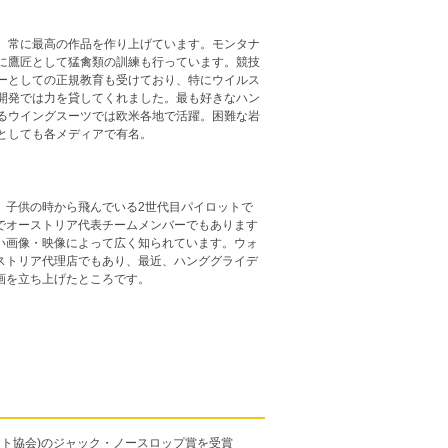
、常に最高の作品を作り上げています。モンタナ
に鷹匠として猛禽類の訓練も行っています。競技
ーとしての正規教育も受けており、特にウイルス
開発では力を貸してくれました。最も好きなハン
るウイングスーツでは欧米各地で活躍。困難な岩
としても各メディアで有名。
、子供の時から飛んでいる2世代目パイロットで
でオーストリア代表チームメンバーでもあります
い画像・映像によって広く知られています。ウォ
ストリア代理店でもあり、最近、ハンググライデ
画を立ち上げたところです。
ット協会)のジャック・ノースロップ賞を受賞