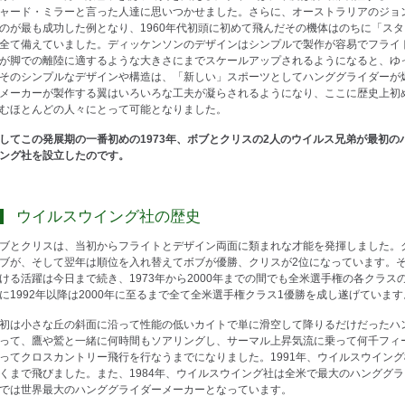
ャード・ミラーと言った人達に思いつかせました。さらに、オーストラリアのジョ
のが最も成功した例となり、1960年代初頭に初めて飛んだその機体はのちに「ス
全て備えていました。ディッケンソンのデザインはシンプルで製作が容易でフライ
が脚での離陸に適するような大きさにまでスケールアップされるようになると、ゆ
そのシンプルなデザインや構造は、「新しい」スポーツとしてハンググライダーが
メーカーが製作する翼はいろいろな工夫が凝らされるようになり、ここに歴史上初
むほとんどの人々にとって可能となりました。
してこの発展期の一番初めの1973年、ボブとクリスの2人のウイルス兄弟が最初
ング社を設立したのです。
ウイルスウイング社の歴史
ブとクリスは、当初からフライトとデザイン両面に類まれな才能を発揮しました。クリ
ブが、そして翌年は順位を入れ替えてボブが優勝、クリスが2位になっています。
ける活躍は今日まで続き、1973年から2000年までの間でも全米選手権の各クラス
に1992年以降は2000年に至るまで全て全米選手権クラス1優勝を成し遂げています
初は小さな丘の斜面に沿って性能の低いカイトで単に滑空して降りるだけだったハ
って、鷹や鷲と一緒に何時間もソアリングし、サーマル上昇気流に乗って何千フィ
ってクロスカントリー飛行を行なうまでになりました。1991年、ウイルスウイング
くまで飛びました。また、1984年、ウイルスウイング社は全米で最大のハンググ
では世界最大のハンググライダーメーカーとなっています。