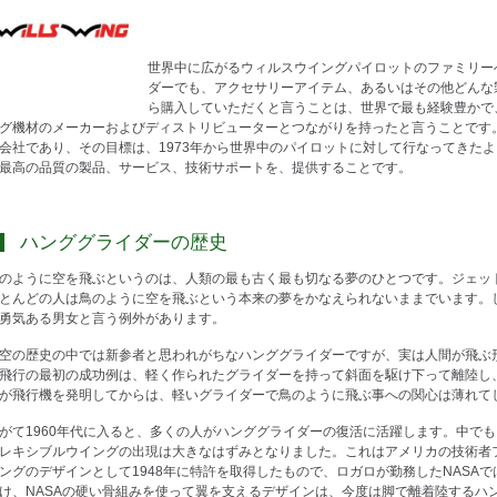
世界中に広がるウィルスウイングパイロットのファミリー
ダーでも、アクセサリーアイテム、あるいはその他どんな
ら購入していただくと言うことは、世界で最も経験豊かで
グ機材のメーカーおよびディストリビューターとつながりを持ったと言うことです
会社であり、その目標は、1973年から世界中のパイロットに対して行なってきた
最高の品質の製品、サービス、技術サポートを、提供することです。
ハンググライダーの歴史
のように空を飛ぶというのは、人類の最も古く最も切なる夢のひとつです。ジェッ
とんどの人は鳥のように空を飛ぶという本来の夢をかなえられないままでいます。
勇気ある男女と言う例外があります。
空の歴史の中では新参者と思われがちなハンググライダーですが、実は人間が飛ぶ
飛行の最初の成功例は、軽く作られたグライダーを持って斜面を駆け下って離陸し
が飛行機を発明してからは、軽いグライダーで鳥のように飛ぶ事への関心は薄れて
がて1960年代に入ると、多くの人がハンググライダーの復活に活躍します。中で
レキシブルウイングの出現は大きなはずみとなりました。これはアメリカの技術者
ングのデザインとして1948年に特許を取得したもので、ロガロが勤務したNASA
け、NASAの硬い骨組みを使って翼を支えるデザインは、今度は脚で離着陸するハ