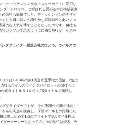
ン・ディッケンソンが水上スキーカイトに応用し
タンダードロガロ」と呼ばれる翼の基本的構成要素
トの習得も簡単でした。ディッケンソンのデザイ
っくりと飛ぶ能力や穏やかな着陸特性とあいまっ
爆発的な人気を博すこととなったのです。何社も
めてシンプルで鳥のように自由な飛行が、それを
のハンググライダー製造会社のひとつ、ウイルスウ
スは1973年の第1回全米選手権に優勝、2位に
その後もウイルスウイングパイロットの競技会に
の公式タイトル５１のうち23タイトルで優勝し、
。
ンググライダーですが、その後28年の間の進化に
ートもの高度を獲得し、何百マイルもの距離にわ
機は史上初めて1回のフライトで300マイル以上
ライダーメーカーとなってのちその地位は続き、今