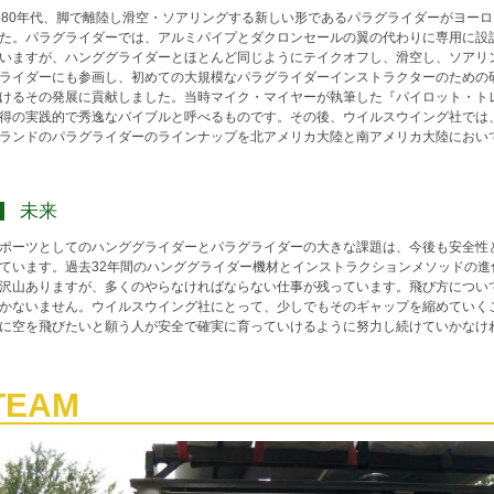
980年代、脚で離陸し滑空・ソアリングする新しい形であるパラグライダーがヨー
た。パラグライダーでは、アルミパイプとダクロンセールの翼の代わりに専用に設
いますが、ハンググライダーとほとんど同じようにテイクオフし、滑空し、ソアリン
ライダーにも参画し、初めての大規模なパラグライダーインストラクターのための
けるその発展に貢献しました。当時マイク・マイヤーが執筆した『パイロット・ト
得の実践的で秀逸なバイブルと呼べるものです。その後、ウイルスウイング社では
ランドのパラグライダーのラインナップを北アメリカ大陸と南アメリカ大陸において
未来
ポーツとしてのハンググライダーとパラグライダーの大きな課題は、今後も安全性
ています。過去32年間のハンググライダー機材とインストラクションメソッドの
沢山ありますが、多くのやらなければならない仕事が残っています。飛び方につい
かないません。ウイルスウイング社にとって、少しでもそのギャップを縮めていく
に空を飛びたいと願う人が安全で確実に育っていけるように努力し続けていかなけ
TEAM