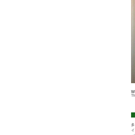
W
Th
多
イ