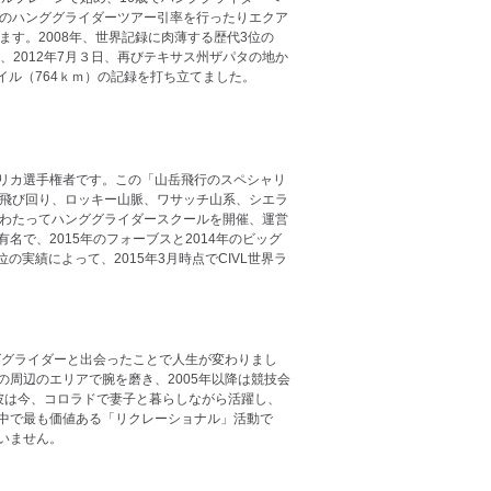
のハンググライダーツアー引率を行ったりエクア
す。2008年、世界記録に肉薄する歴代3位の
後、2012年7月３日、再びテキサス州ザパタの地か
イル（764ｋｍ）の記録を打ち立てました。
リカ選手権者です。この「山岳飛行のスペシャリ
で飛び回り、ロッキー山脈、ワサッチ山系、シエラ
にわたってハンググライダースクールを開催、運営
名で、2015年のフォーブスと2014年のビッグ
の実績によって、2015年3月時点でCIVL世界ラ
ググライダーと出会ったことで人生が変わりまし
周辺のエリアで腕を磨き、2005年以降は競技会
彼は今、コロラドで妻子と暮らしながら活躍し、
中で最も価値ある「リクレーショナル」活動で
いません。