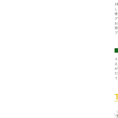
1
し
使
グ
お
習
ブ
ス
え
が
だ
う