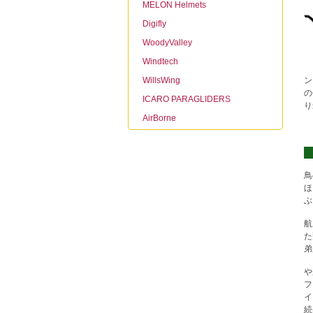
MELON Helmets
Digifly
WoodyValley
Windtech
WillsWing
ン
の
ICARO PARAGLIDERS
り
AirBorne
鳥
ほ
ぶ
航
た
弟
や
フ
イ
続