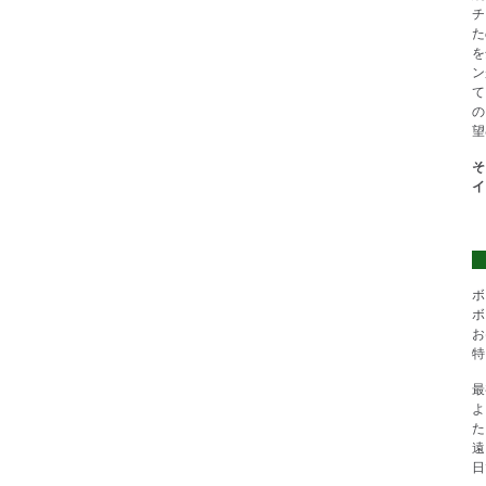
チ
た
を
ン
て
の
望
そ
イ
ボ
ボ
お
特
最
よ
た
遠
日