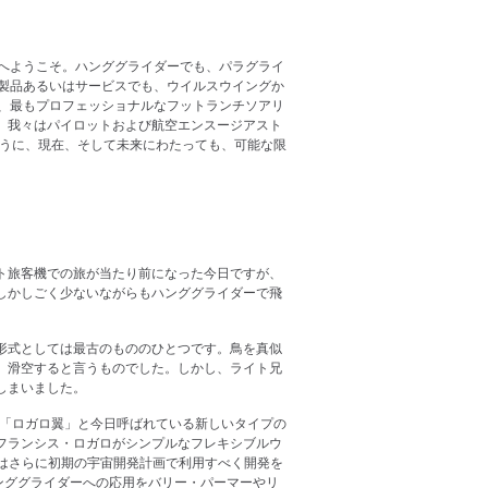
へようこそ。ハンググライダーでも、パラグライ
製品あるいはサービスでも、ウイルスウイングか
、最もプロフェッショナルなフットランチソアリ
。我々はパイロットおよび航空エンスージアスト
ように、現在、そして未来にわたっても、可能な限
ト旅客機での旅が当たり前になった今日ですが、
しかしごく少ないながらもハンググライダーで飛
形式としては最古のもののひとつです。鳥を真似
、滑空すると言うものでした。しかし、ライト兄
しまいました。
も「ロガロ翼」と今日呼ばれている新しいタイプの
フランシス・ロガロがシンプルなフレキシブルウ
ではさらに初期の宇宙開発計画で利用すべく開発を
ンググライダーへの応用をバリー・パーマーやリ