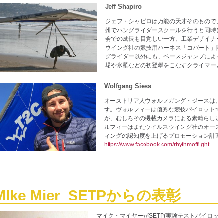
Jeff Shapiro
ジェフ・シャピロは万能の天才そのもので
州でハングライダースクールを行うと同時
会での成長も目覚しい一方、工業デザイナ
ウイング社の競技用ハーネス「コバート」
グライダー以外にも、ベースジャンプによ
場や氷壁などの初登攀をこなすクライマー
Wolfgang Siess
オーストリア人ウォルフガング・ジースは
す。ヴォルフィーは優秀な競技パイロット
が、むしろその機載カメラによる素晴らし
ルフィーはまたウイルスウイング社のオー
ィングの認知度を上げるプロモーション計
https://www.facebook.com/rhythmofflight
MIke Mier SETPからの表彰
マイク・マイヤーがSETP(実験テストパイロ