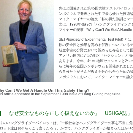
先ほど開催された第45回実験テストパイロッ
ンポジウムで発表された中で最も優れた技術
マイク・マイヤーの論文「私の得た教訓とマ
文は、1998年発行の「ハンググライディン
マイヤーの記事『Why Can’t We Get A Handl
SETP(society of Experimental Te
験の安全性と効果を高める任務についている
航空宇宙の分野において認めらた存在として
アメリカ国内に7つの地区「セクション」と海
あります。今年、4つの地区セクションと2つ
らに毎年の全国シンポジウムも開催されまし
ら自分たちが学んだ教えを分かち合うための
ンポジウムにおいて、マイク・マイヤーの論
hy Can’t We Get A Handle On This Safety Thing?
is article appeared in the September 1998 issue of Hang Gliding magazine.
「なぜ安全なものを正しく扱えないのか」「USHGA誌」1
くのハンググライダーパイロットは、“一般社会はハンググライダーの事を不当に危
ロット達はおそらくこう言うだろう、かつて、ハンググライダーが始まったばかり