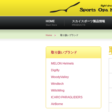
HOME
スカイスポーツ製品情報
Start Here
PRODUCTS
Home
取り扱いブランド
取り扱いブランド
MELON Helmets
Digifly
WoodyValley
Windtech
WillsWing
ICARO PARAGLIDERS
AirBorne