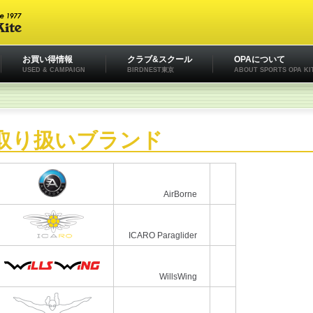
お買い得情報
クラブ&スクール
OPAについて
USED & CAMPAIGN
BIRDNEST東京
ABOUT SPORTS OPA KI
取り扱いブランド
AirBorne
ICARO Paraglider
WillsWing