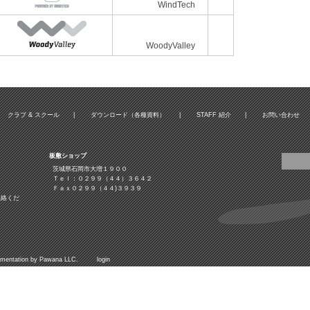
WindTech
WoodyValley
クラブ & スクール
|
ダウンロード（各種資料）
|
STAFF 紹介
|
お問い合わせ
板敷ショップ
茨城県石岡市大増１９００
Ｔｅｌ：０２９９（４４）３６４２
Ｆａｘ０２９９（４４)３９３９
連絡くだ
mentation by
Pawana LLC.
login