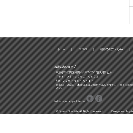
ホーム
|
NEWS
|
初めての方へ Q&A
|
お茶の水ショップ
東京都千代田区神田小川町3‐24‐15第2川田ビル
Ｔｅｌ：０３（３２９１）０８０２
Fax: ０２０-４６６４-０４１７
営業日 火曜日・木曜日不在の場合がありますので、事前に御
さい。
follow sports opa kite on
©
Sports Opa Kite
All Right Reserved. Design and Imple