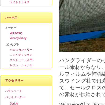
ライトトライク
ハーネス
メーカー
WillsWing
WoodyValley
コンセプト
クロスカントリー
コンペティション
ハングライダーの
エントリー（入門）
レクレーショナル
ール素材からなり
ルフィルムや補強
スウイング社では
アクセサリー
て、セールクロスの世界
パラシュート
の素材が供給され
バリオメーター
Willswing社とD
Syride