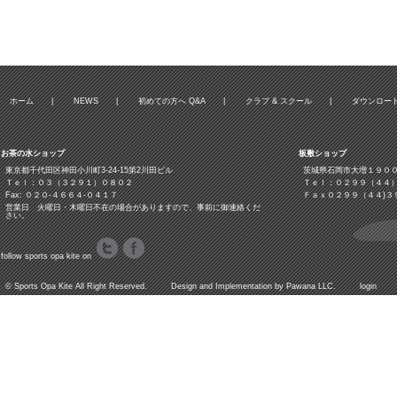
ホーム
|
NEWS
|
初めての方へ Q&A
|
クラブ & スクール
|
ダウンロー
お茶の水ショップ
板敷ショップ
東京都千代田区神田小川町3‐24‐15第2川田ビル
茨城県石岡市大増１９０
Ｔｅｌ：０３（３２９１）０８０２
Ｔｅｌ：０２９９（４４
Fax: ０２０-４６６４-０４１７
Ｆａｘ０２９９（４４)３
営業日 火曜日・木曜日不在の場合がありますので、事前に御連絡くだ
さい。
follow sports opa kite on
©
Sports Opa Kite
All Right Reserved. Design and Implementation by
Pawana LLC.
login