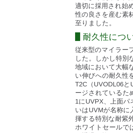
適切に採用され始
性の良さを産む素
至りました。
耐久性につ
従来型のマイラー
した。しかし特別
地域において大幅
い伸びへの耐
T2C（UVODL0
ージされているた
1にUVPX、上面パ
いはUVMが名称
揮する特別な耐紫
ホワイトセールで