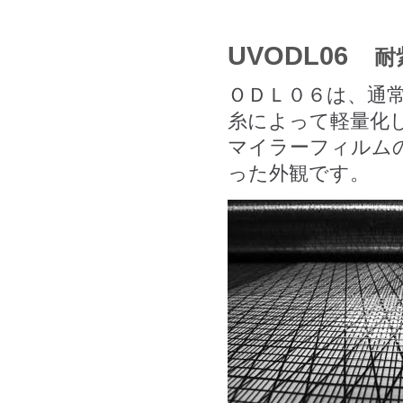
UVODL06
耐
ＯＤＬ０６は、通
糸によって軽量化
マイラーフィルム
った外観です。