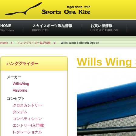
HOME
スカイスポーツ製品情報
お買い得情報
Start Here
PRODUCTS
USED & CAMPAIGN
Home
ハンググライダー製品情報
Wills Wing Sailcloth Option
Wills Wing 
ハンググライダー
メーカー
WillsWing
AirBorne
コンセプト
クロスカントリー
タンデム
コンペティション
エントリー(入門機)
レクレーショナル