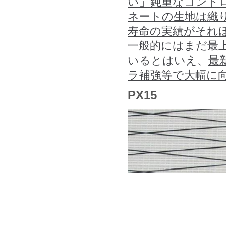
い」鈍重なコント
ネートの生地は織
寿命の実績がそれ
一般的にはまだ最
いるとはいえ、
最
ラ補強等で大幅に
PX15