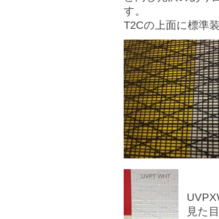
す
T2Cの上面に標準
UVP
見た