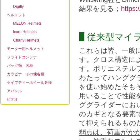
Digifly
結果を見る；
https:
ヘルメット
MELON Helmets
Icaro Helmets
従来型マイ
Charly Helmets
モーター用ヘルメット
これらは皆、一般
フライトコンテナ
す。クロス構造に
バッグ類 各種
す。ポリエステル
カラビナ その他各種
わたってハンググ
セイフティーホイール各種
を使い始めたそも
アパレル
用いることで性能
ビデオ
ググライダーにお
のカギとなる要素
て抑えられるもの
弱点は、荷重がか