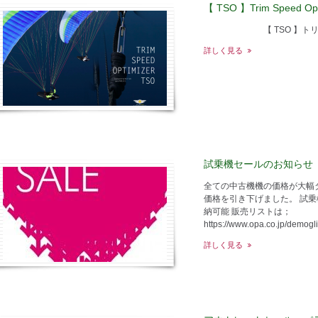
【 TSO 】Trim Speed O
【 TSO 】トリムス
詳しく見る
試乗機セールのお知らせ
全ての中古機機の価格が大幅
価格を引き下げました。 試
納可能 販売リストは；
https://www.opa.co.jp/demogl
詳しく見る