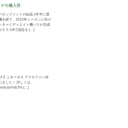
ース・デモ機入荷
ベロップメントの結晶 1年半に渡
を経て、2015年シーズンに向け
ンターミディエイト機バリが完成
クラスBで認定を […]
NIKITA 4 】ニキータ４ アクロファン待
れました！ 詳しくは、
ider/icaro%E3% […]