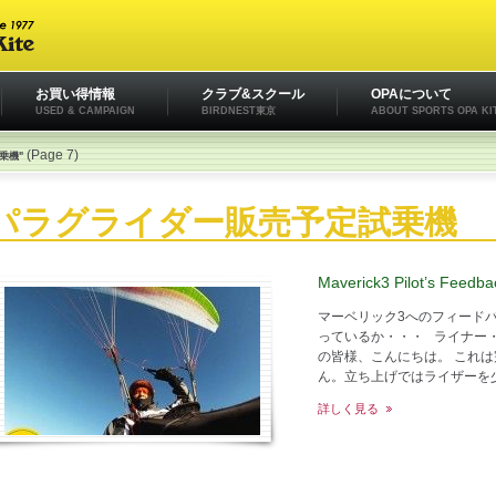
お買い得情報
クラブ&スクール
OPAについて
USED & CAMPAIGN
BIRDNEST東京
ABOUT SPORTS OPA KI
(Page 7)
試乗機"
パラグライダー販売予定試乗機
Maverick3 Pilot’s Feedba
マーベリック3へのフィード
っているか・・・ ライナー
の皆様、こんにちは。 これ
ん。立ち上げではライザーを少し
詳しく見る