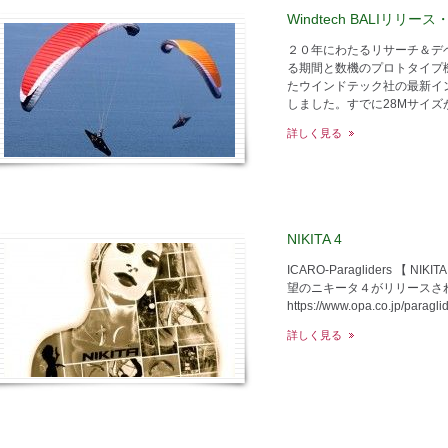
Windtech BALIリリ
２０年にわたるリサーチ＆デ
る期間と数機のプロトタイプ機
たウインドテック社の最新イ
しました。すでに28Mサイズが
詳しく見る
NIKITA 4
ICARO-Paragliders 【 
望のニキータ４がリリースさ
https://www.opa.co.jp/paragl
詳しく見る