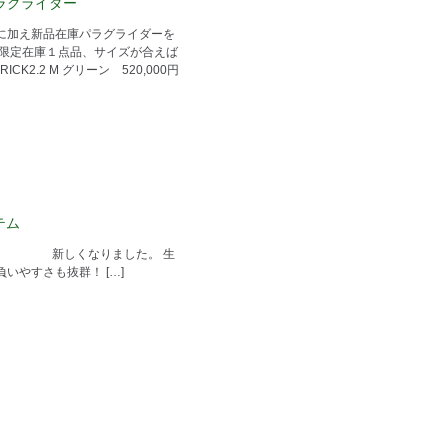
ラグライダー
に加え新品在庫パラグライダーを
 限定在庫１点品、サイズが合えば
ICK2.2 M グリーン 520,000円
イテム
ッグ 新しくなりました。 生
いやすさも抜群！ […]