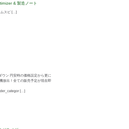
ptimizer & 製造ノート
ピ […]
ダウン 円安時の価格設定から更に
乗機放出！全ての販売予定が現在即
ider_categor […]