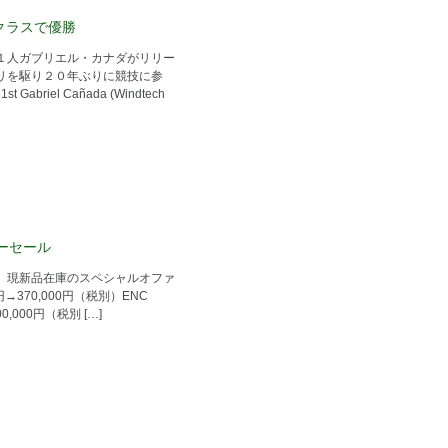
ーツクラスで優勝
１人ガブリエル・カナダがリリー
リを駆り２０年ぶりに競技に参
briel Cañada (Windtech
ターセール
 本社より、現新品在庫のスペシャルオファ
00円→370,000円（税別）ENC
00,000円（税別 […]