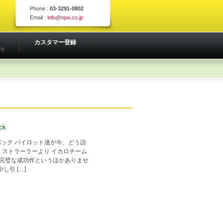
Phone :
03-3291-0802
Email :
info@opa.co.jp
カスタマー登録
TE
ck
バック パイロット達が今、どう語
・ストラーラーより イカロチーム
は完璧な成功作というほかありませ
引 […]