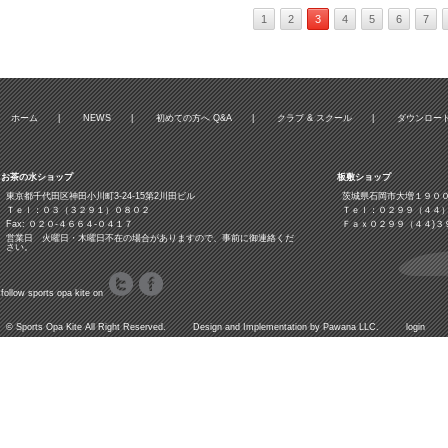
1
2
3
4
5
6
7
ホーム
|
NEWS
|
初めての方へ Q&A
|
クラブ & スクール
|
ダウンロー
お茶の水ショップ
板敷ショップ
東京都千代田区神田小川町3‐24‐15第2川田ビル
茨城県石岡市大増１９０
Ｔｅｌ：０３（３２９１）０８０２
Ｔｅｌ：０２９９（４４
Fax: ０２０-４６６４-０４１７
Ｆａｘ０２９９（４４)３
営業日 火曜日・木曜日不在の場合がありますので、事前に御連絡くだ
さい。
follow sports opa kite on
©
Sports Opa Kite
All Right Reserved. Design and Implementation by
Pawana LLC.
login