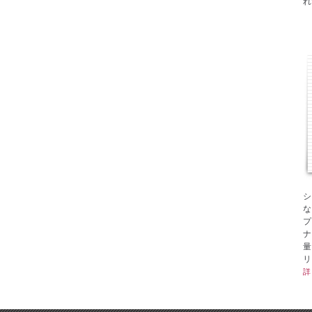
れ
シ
な
プ
ナ
量
リ
詳