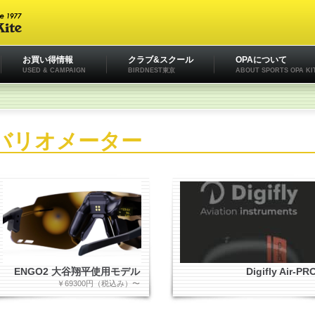
お買い得情報
クラブ&スクール
OPAについて
USED & CAMPAIGN
BIRDNEST東京
ABOUT SPORTS OPA KI
バリオメーター
ENGO2 大谷翔平使用モデル
Digifly Air-PR
￥69300円（税込み）〜