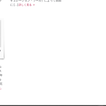
ラ
ギュレーション・ツール）によって自由
に […]
詳しく見る
n
）
ル
ス
 年
を
完
し