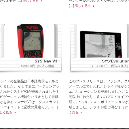
たV３モデ […]
センサー使用のシスアルチは、バック
詳しく見る
[…]
詳しく見る
SYS`Nav V3
SYS’Evolutio
￥89100円（税込み価格）
￥138600円（税込み価格
ライドの全製品は日本語表示モデルと
このプレスリリースは、フランス、グ
りました。 そして更にバージョンアッ
ノーブルにて行われ、シライド社がシ
されたシスナビV3が発表されました！
エボリュ ーションを発表しました。 1
ビゲーション機能付バリオとして最軽
間以上にわたり、多くのプロトタイプ
とを誇るシスナビV3は、クロスカント
経て、ついにシス エボリューションが
ーパイロットに必携の最適モデル […]
成しました。シライド社 は再び […]
詳
しく見る
く見る