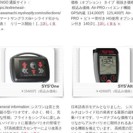
NGO 通販サイト：
価格（オプション） タイプ 税抜き価
tps://extremeair-
税込み価格 Air-PRO ハイエンド機能
awamachi.myshopify.com/collections/
GPS内蔵 114,000円 125,400円 Air-
マートサングラス/a> シライド社から
PRO ＋ ピトー管付き HG使用 オプシ
表！ リリース開始！ […]
ン付き 140,0 […]
詳しく見
詳しく見る
SYS’One
SYS’Alt
￥15400円（税込み価格）
￥42900円（税込み価格
eneral information: シスワンは音と光
日本語表示モデルとなりました。 シス
超小型バリオです。小さく、軽く、充
ルチはシライド社の発表する最新の超
な性能。フライトをシンプルに楽しみ
量バリオです。リーズナブルな価格で
いパイロットに最適のバリオの登場で
りながらアルチバリオに期待されるあ
。 ST高精度圧力センサーにより改善さ
ゆる機能を備えています。 高精度の圧