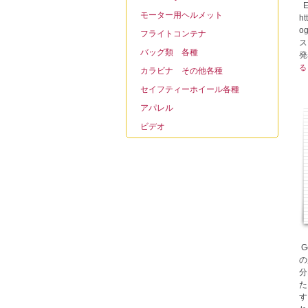
E
モーター用ヘルメット
ht
og
フライトコンテナ
ス
バッグ類 各種
発
る
カラビナ その他各種
セイフティーホイール各種
アパレル
ビデオ
G
の
分
た
す