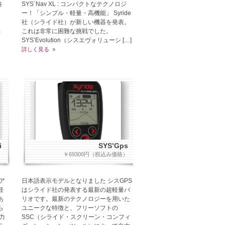
格
SYS`Nav XL : コンパクトなテクノロジ
ー！「シンプル・軽量・高機能」 Syride
社（シライド社）が新しい機器を発表。
ョ
これは非常に困難な挑戦でした。
SYS’Evolution（シスエヴォリューシ […]
詳しく見る
i
SYS’Gps
）
￥69300円（税込み価格）
ア
日本語表示モデルとなりました シスGPS
軽
はシライド社の発表する最新の超軽量バ
あ
リオです。最新のテクノロジーを用いた
ら
ユニークな特徴と、フリーソフトの
力
SSC（シライド・スクリーン・コンフィ