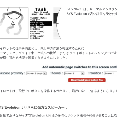
SYS’NavXLは、サーマルアシス
SYS’Evolutionで高い評価を受
イロットの仕事を簡素化し、飛行中の作業を軽減するために：
ーマリング、グライド中、空域への接近、または ウェイポイントのシリンダーに
が切り替わる機能を選択できるようにしました。
イロットは、飛行中にボタンを操作する代わりに、飛行に集中できるようになりま
YS’Evolutionよりさらに強力なスピーカー：
音量でありながらSYS’Evolutionと同様の多彩なサウンド機能を発揮させること