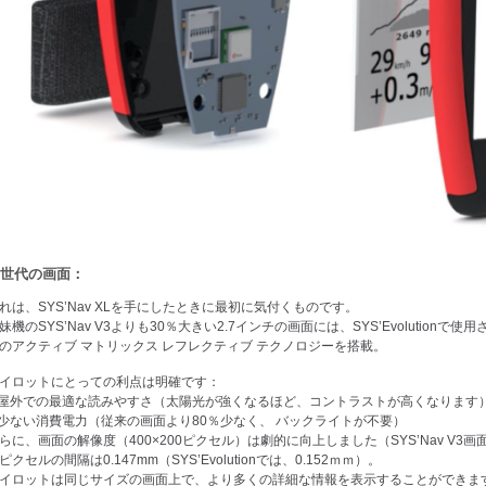
世代の画面：
れは、SYS’Nav XLを手にしたときに最初に気付くものです。
妹機のSYS’Nav V3よりも30％大きい2.7インチの画面には、SYS’Evolutionで
のアクティブ マトリックス レフレクティブ テクノロジーを搭載。
イロットにとっての利点は明確です：
 屋外での最適な読みやすさ（太陽光が強くなるほど、コントラストが高くなります
 少ない消費電力（従来の画面より80％少なく、 バックライトが不要）
らに、画面の解像度（400×200ピクセル）は劇的に向上しました（SYS’Nav V3画
ピクセルの間隔は0.147mm（SYS’Evolutionでは、0.152ｍｍ）。
イロットは同じサイズの画面上で、より多くの詳細な情報を表示することができま