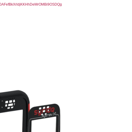
C0AFefBkXrldjKKHhDeMrOMBi9OSDQg