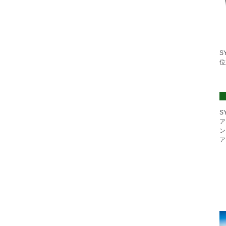
S
位
S
ア
ン
ア