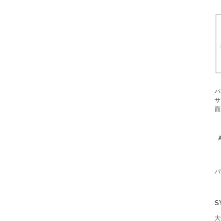
パ
サ
面
パ
S
大