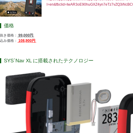
l=en&fbclid=IwAR3oE90huGXZ4yn7eTz7vZQ3iNcB
価格
抜き価格：
99,000円
込み価格：
108,900円
SYS`Nav XL に搭載されたテクノロジー