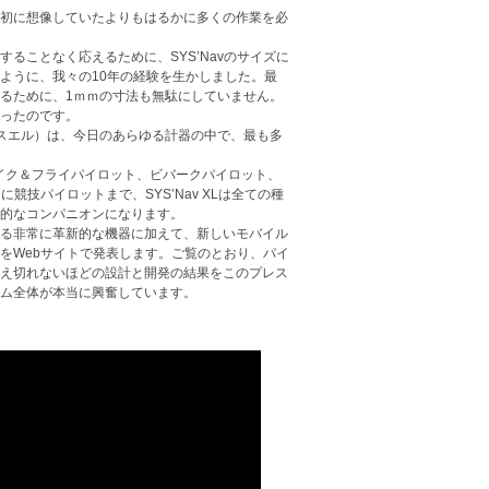
初に想像していたよりもはるかに多くの作業を必
ることなく応えるために、SYS’Navのサイズに
ように、我々の10年の経験を生かしました。最
るために、1ｍｍの寸法も無駄にしていません。
ったのです。
エックスエル）は、今日のあらゆる計器の中で、最も多
イク＆フライパイロット、ビバークパイロット、
競技パイロットまで、SYS’Nav XLは全ての種
的なコンパニオンになります。
る非常に革新的な機器に加えて、新しいモバイル
をWebサイトで発表します。ご覧のとおり、パイ
え切れないほどの設計と開発の結果をこのプレス
ム全体が本当に興奮しています。