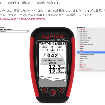
してこの画面は、眼にとっても快適で安心です。
のために、画面のカスタマイズが、はるかに多機能になりました。サイズの選択、
テム、テキストとフレームを追加する機能などがさらに幅広くなりました：
tp://www.syride.com/en/ssctool/NavXL