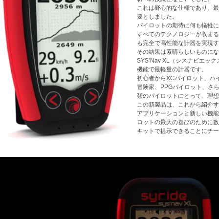
これは野心的な仕様であり、最
要としました。
パイロットの期待に何も犠牲にす
すべてのテクノロジーが収まる
も完全で高性能な計器を実現す
その結果は素晴らしいものにな
SYS’Nav XL（シスナビ
機能で最軽量の計器です。
初心者からXCパイロット、ハ
冒険家、PPGパイロット、さらに
類のパイロットにとって、理想
この新製品は、これから紹介す
アプリケーションと新しい機能
ロットの最大の喜びのために数
キットで提示できることにチー