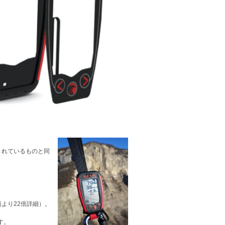
使用されているものと同
）
面より22倍詳細）。
す。