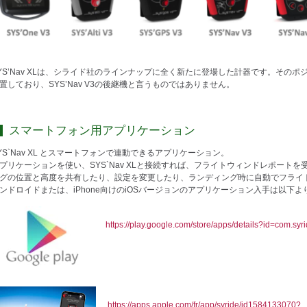
YS’Nav XLは、シライド社のラインナップに全く新たに登場した計器です。そのポジションは、
置しており、SYS’Nav V3の後継機と言うものではありません。
スマートフォン用アプリケーション
YS`Nav XL とスマートフォンで連動できるアプリケーション。
プリケーションを使い、SYS`Nav XLと接続すれば、フライトウィンドレポート
グの位置と高度を共有したり、設定を変更したり、ランディング時に自動でフライ
ンドロイドまたは、iPhone向けのiOSバージョンのアプリケーション入手は以下
https://play.google.com/store/apps/details?id=com.syri
https://apps.apple.com/fr/app/syride/id1584133070?