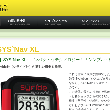
お買い得情報
クラブ&スクール
OPAについて
USED & CAMPAIGN
BIRDNEST東京
ABOUT SPORTS OPA KI
SYS`Nav XL
SYS`Nav XL : コンパクトなテクノロジー！「シンプ
yride社（シライド社）が新しい機器を発表。
これは非常に困難な挑戦でした
SYS’Evolution（シス
ながら、SYS’Nav（シスナ
のです。
この計器の最初の技術的挑戦は
トと各ショップからの聞き取りの
様性（堅牢性、信頼性、使いや
ど）およびSYS’Evoluti
材への接続性など）でした。