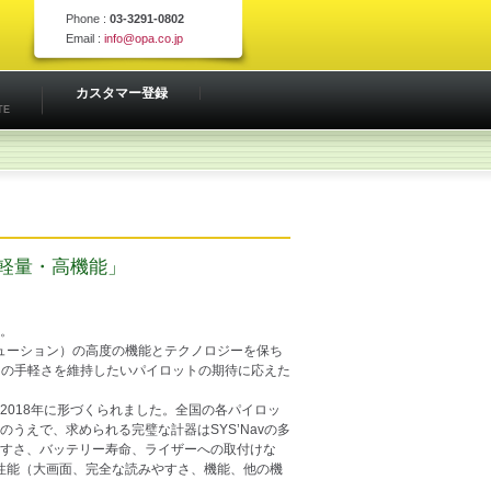
Phone :
03-3291-0802
Email :
info@opa.co.jp
カスタマー登録
TE
ル・軽量・高機能」
。
エヴォリューション）の高度の機能とテクノロジーを保ち
ビ）の手軽さを維持したいパイロットの期待に応えた
2018年に形づくられました。全国の各パイロッ
うえで、求められる完璧な計器はSYS’Navの多
すさ、バッテリー寿命、ライザーへの取付けな
onの高性能（大画面、完全な読みやすさ、機能、他の機